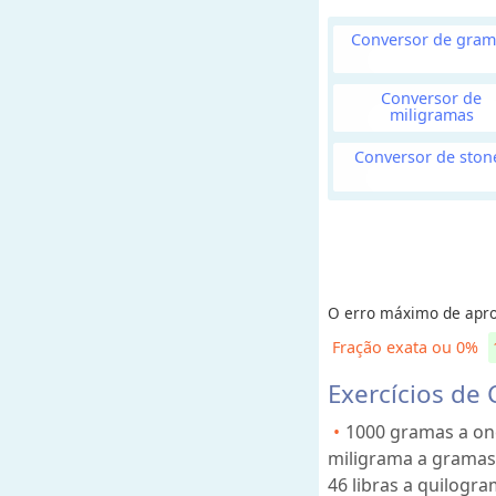
e
c
Conversor de gram
e
i
Conversor de
t
miligramas
a
Conversor de ston
s
C
o
n
v
e
r
s
O erro máximo de apro
o
r
Fração exata ou 0%
e
s
Exercícios de
1000 gramas a on
V
miligrama a gramas
o
46 libras a quilogr
l