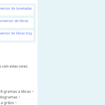
versor de toneladas
onversor de libras
versor de libras troy
o com estas cores:
8 gramas a libras
uilogramas
 a grãos