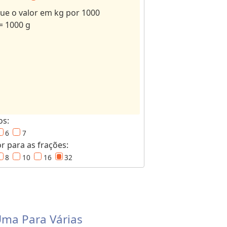
ue o valor em kg por 1000
= 1000 g
os:
6
7
 para as frações:
8
10
16
32
ma Para Várias