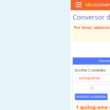
Meu
conve
Conversor 
M
e
n
Por favor, selecio
u
C
u
l
i
n
á
r
Conver
i
a
Escolha 2 unidades:
C
o
n
v
Inverter unidades
e
1 quilograma 
r