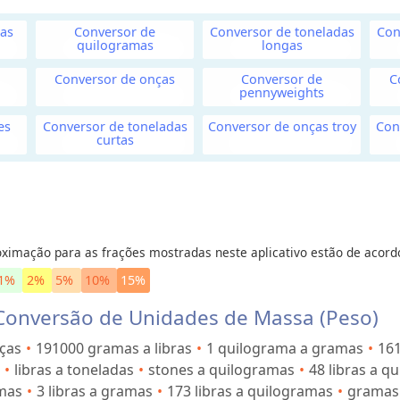
as
Conversor de
Conversor de toneladas
Con
quilogramas
longas
Conversor de onças
Conversor de
C
pennyweights
es
Conversor de toneladas
Conversor de onças troy
Con
curtas
ximação para as frações mostradas neste aplicativo estão de acord
1%
2%
5%
10%
15%
 Conversão de Unidades de Massa (Peso)
ças
191000 gramas a libras
1 quilograma a gramas
161
libras a toneladas
stones a quilogramas
48 libras a q
amas
3 libras a gramas
173 libras a quilogramas
gramas