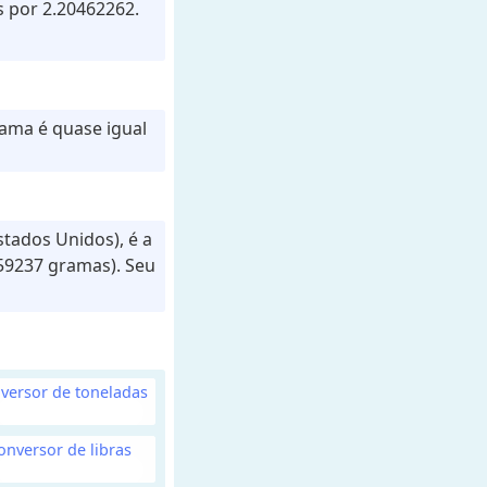
s por 2.20462262.
rama é quase igual
stados Unidos), é a
59237 gramas). Seu
versor de toneladas
onversor de libras