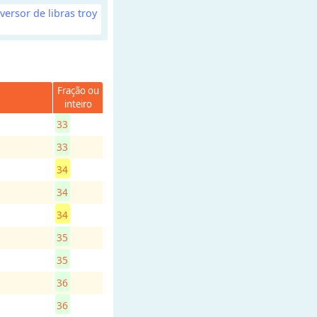
versor de libras troy
Fração ou
inteiro
33
33
34
34
34
35
35
36
36