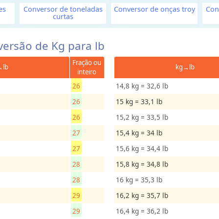
es
Conversor de toneladas
Conversor de onças troy
Con
curtas
versão de Kg para lb
Fração ou
→lb
kg→lb
inteiro
26
14,8 kg = 32,6 lb
26
15 kg = 33,1 lb
26
15,2 kg = 33,5 lb
27
15,4 kg = 34 lb
27
15,6 kg = 34,4 lb
28
15,8 kg = 34,8 lb
28
16 kg = 35,3 lb
29
16,2 kg = 35,7 lb
29
16,4 kg = 36,2 lb