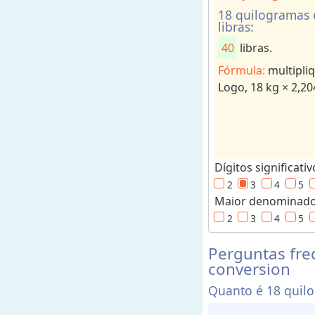
s
18 quilogramas 
libras:
o
r
40
libras.
d
Fórmula:
multipli
e
Logo, 18 kg × 2,20
u
n
i
d
a
Dígitos significativ
d
2
3
4
5
e
Maior denominador
s
2
3
4
5
p
a
Perguntas fre
conversion
r
a
Quanto é 18 quilo
r