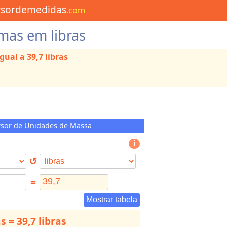
rsordemedidas
.com
mas em libras
gual a 39,7 libras
sor de Unidades de Massa
↺
=
Mostrar tabela
 = 39,7 libras