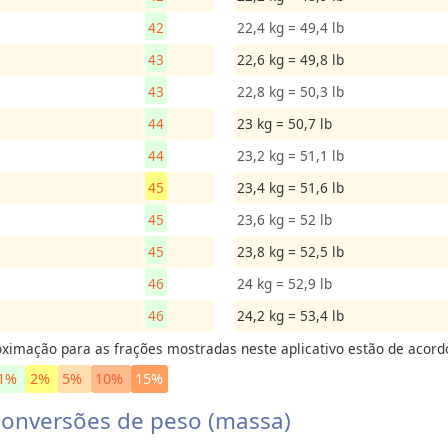
42
22,4 kg = 49,4 lb
43
22,6 kg = 49,8 lb
43
22,8 kg = 50,3 lb
44
23 kg = 50,7 lb
44
23,2 kg = 51,1 lb
45
23,4 kg = 51,6 lb
45
23,6 kg = 52 lb
45
23,8 kg = 52,5 lb
46
24 kg = 52,9 lb
46
24,2 kg = 53,4 lb
ximação para as frações mostradas neste aplicativo estão de acord
1%
2%
5%
10%
15%
onversões de peso (massa)