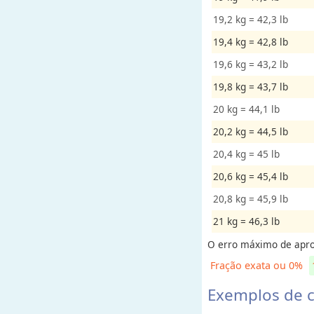
e
19,2 kg = 42,3 lb
n
t
19,4 kg = 42,8 lb
o
19,6 kg = 43,2 lb
19,8 kg = 43,7 lb
A
20 kg = 44,1 lb
r
e
20,2 kg = 44,5 lb
a
20,4 kg = 45 lb
20,6 kg = 45,4 lb
V
20,8 kg = 45,9 lb
e
l
21 kg = 46,3 lb
o
O erro máximo de apro
c
Fração exata ou 0%
i
d
Exemplos de c
a