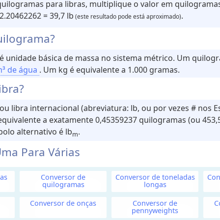
quilogramas para libras, multiplique o valor em quilograma
 2.20462262 = 39,7 lb
.
(este resultado pode está aproximado)
uilograma?
, é unidade básica de massa no sistema métrico. Um quilog
m³ de água
. Um kg é equivalente a 1.000 gramas.
ibra?
ou libra internacional (abreviatura: lb, ou por vezes # nos E
quivalente a exatamente 0,45359237 quilogramas (ou 453,
olo alternativo é lb
.
m
ma Para Várias
as
Conversor de
Conversor de toneladas
Con
quilogramas
longas
Conversor de onças
Conversor de
C
pennyweights