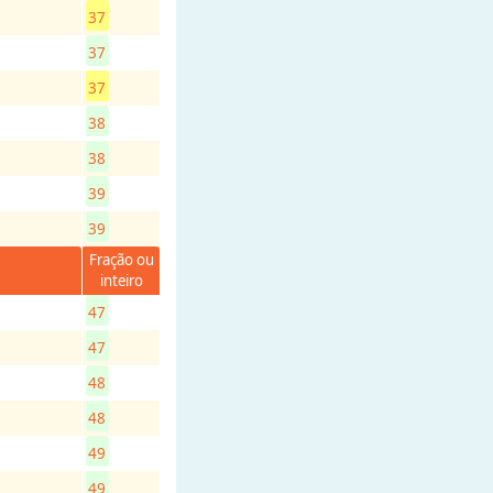
37
37
37
38
38
39
39
Fração ou
inteiro
47
47
48
48
49
49