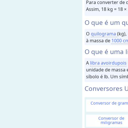
e
Para converter de 
c
Assim, 18 kg = 18 ×
e
O que é um q
i
t
O
quilograma
(kg)
a
à massa de
1000 c
s
O que é uma l
C
o
n
A
libra avoirdupois
v
unidade de massa e
e
r
síbolo é lb. Um símb
s
o
Conversores U
r
e
s
Conversor de gram
V
Conversor de
o
miligramas
l