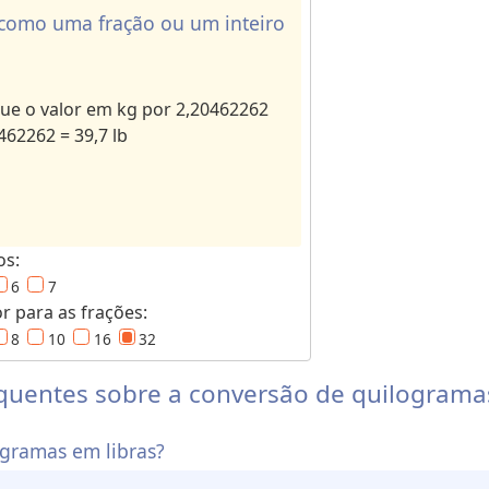
como uma fração ou um inteiro
que o valor em kg por 2,20462262
462262 = 39,7 lb
os:
6
7
 para as frações:
8
10
16
32
quentes sobre a conversão de quilogramas
gramas em libras?