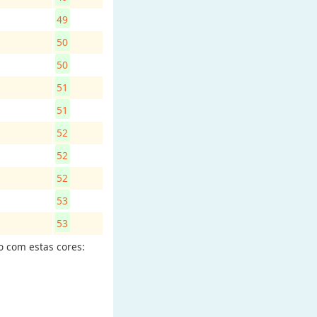
49
50
50
51
51
52
52
52
53
53
o com estas cores: