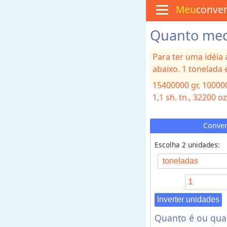
Meu
conve
Quanto med
M
e
n
Para ter uma idéia
u
abaixo. 1 tonelada 
C
u
15400000
gr, 1000
l
i
1,1
sh. tn., 32200
oz
n
á
r
Conver
i
a
Escolha 2 unidades:
C
o
n
v
Inverter unidades
e
Quanto é ou qua
r