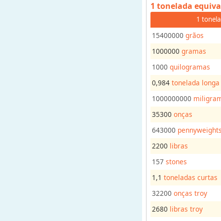
1 tonelada
equival
s
1 tonel
o
r
15400000
grãos
d
1000000
gramas
e
1000
quilogramas
u
n
0,984
tonelada longa
i
1000000000
miligra
d
35300
onças
a
d
643000
pennyweight
e
2200
libras
s
157
stones
p
a
1,1
toneladas curtas
r
32200
onças troy
a
2680
libras troy
r