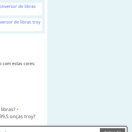
onversor de libras
versor de libras troy
o com estas cores:
libras?
9,5 onças troy?