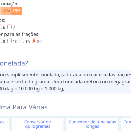
oximação:
10%
15%
os:
6
7
 para as frações:
8
10
16
32
tonelada?
ou simplesmente tonelada, (adotada na maioria das nações)
rama e sexto do grama. Uma tonelada métrica ou megagram
00 dag = 10.000 hg = 1.000 kg;
ma Para Várias
as
Conversor de
Conversor de toneladas
Con
quilogramas
longas