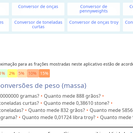
Conversor de onças
Conversor de
C
pennyweights
es
Conversor de toneladas
Conversor de onças troy
Con
curtas
ximação para as frações mostradas neste aplicativo estão de acord
1%
2%
5%
10%
15%
onversões de peso (massa)
0000000 gramas?
Quanto mede 888 grãos?
oneladas curtas?
Quanto mede 0,38610 stone?
toneladas?
Quanto mede 832 grãos?
Quanto mede 5856 
 grama?
Quanto mede 0,01724 libra troy?
Quanto mede 9