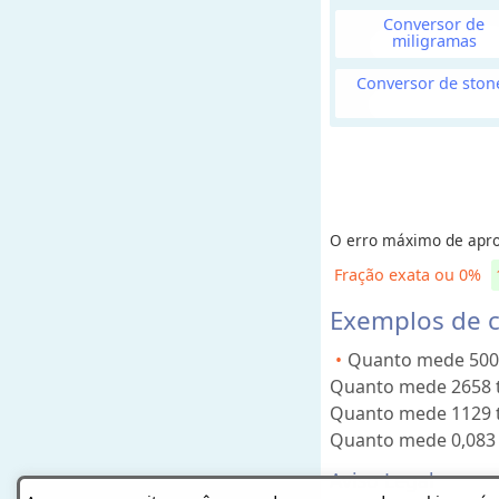
u
Conversor de
miligramas
m
e
Conversor de ston
M
a
s
s
O erro máximo de apro
a
(
Fração exata ou 0%
o
Exemplos de c
u
P
Quanto mede 500
e
Quanto mede 2658 t
s
Quanto mede 1129 
o
Quanto mede 0,083
)
Aviso Legal