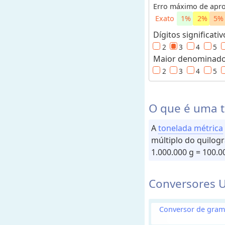
e
Erro máximo de apr
c
Exato
1%
2%
5%
e
Dígitos significativ
i
2
3
4
5
t
Maior denominador
a
2
3
4
5
s
C
o
O que é uma 
n
v
e
A
tonelada métrica
r
múltiplo do quilog
s
o
1.000.000 g = 100.0
r
e
s
Conversores U
V
Conversor de gram
o
l