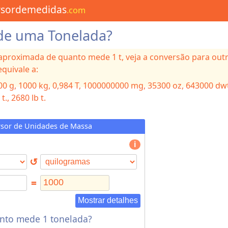
rsordemedidas
.com
e uma Tonelada?
 aproximada de quanto mede 1 t, veja a conversão para out
equivale a:
000
g, 1000
kg, 0,984
T, 1000000000
mg, 35300
oz, 643000
dw
 t., 2680
lb t.
sor de Unidades de Massa
↺
=
Mostrar detalhes
nto mede 1 tonelada?