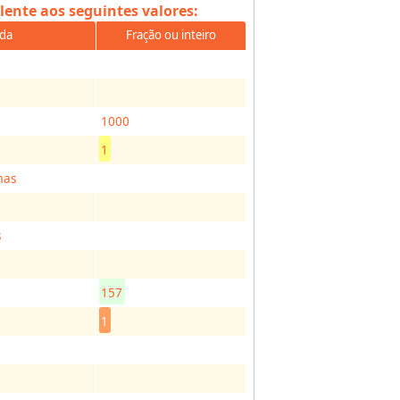
ente aos seguintes valores:
ada
Fração ou inteiro
1000
1
mas
s
157
1