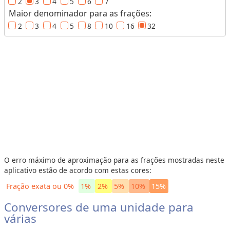
e
2
3
4
5
6
7
Maior denominador para as frações:
c
e
2
3
4
5
8
10
16
32
i
t
a
s
C
o
n
v
e
r
s
o
O erro máximo de aproximação para as frações mostradas neste
r
e
aplicativo estão de acordo com estas cores:
s
Fração exata ou 0%
1%
2%
5%
10%
15%
V
Conversores de uma unidade para
várias
o
l