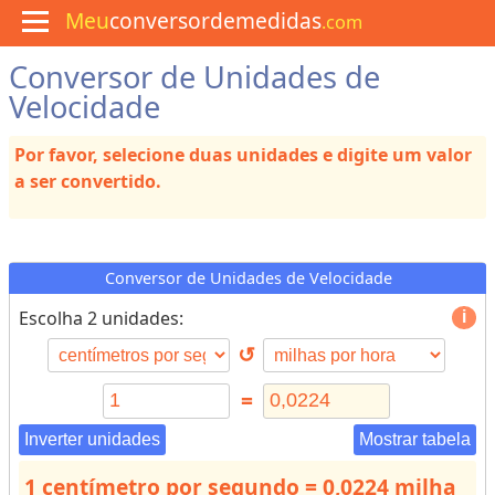
Meu
conversordemedidas
.com
Conversor de Unidades de
M
e
Velocidade
n
u
Por favor, selecione duas unidades e digite um valor
C
u
a ser convertido.
l
i
n
á
r
Conversor de Unidades de Velocidade
i
a
Escolha 2 unidades:
↺
C
o
=
n
v
Inverter unidades
Mostrar tabela
e
1 centímetro por segundo = 0,0224 milha
r