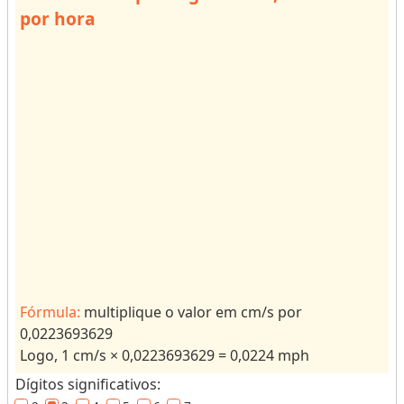
por hora
s
o
r
d
e
u
n
i
d
a
d
e
s
p
Fórmula:
multiplique o valor em cm/s por
a
0,0223693629
r
Logo, 1 cm/s × 0,0223693629 = 0,0224 mph
a
Dígitos significativos:
r