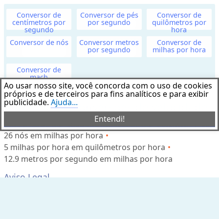
u
Conversor de
Conversor de pés
Conversor de
m
centímetros por
por segundo
quilômetros por
segundo
hora
e
Conversor de nós
Conversor metros
Conversor de
por segundo
milhas por hora
M
Conversor de
a
mach
s
Ao usar nosso site, você concorda com o uso de cookies
próprios e de terceiros para fins analíticos e para exibir
s
publicidade.
Ajuda...
Exemplos de conversões de velocidade
a
Entendi!
(
50 metros por segundo em milhas por hora
o
26 nós em milhas por hora
u
5 milhas por hora em quilômetros por hora
P
12.9 metros por segundo em milhas por hora
e
Aviso Legal
s
o
Este software de aplicação foi desenvolvido apenas para fins
educacionais. Não nos responsabilizamos por quaisquer danos
)
especiais, incidentais, indiretos ou conseqüentes de qualquer tipo