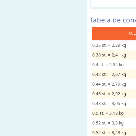
u
m
Tabela de con
e
st.
M
0,36 st. = 2,29 kg
a
s
0,38 st. = 2,41 kg
s
0,4 st. = 2,54 kg
a
0,42 st. = 2,67 kg
(
o
0,44 st. = 2,79 kg
u
0,46 st. = 2,92 kg
P
0,48 st. = 3,05 kg
e
s
0,5 st. = 3,18 kg
o
0,52 st. = 3,3 kg
)
0,54 st. = 3,43 kg