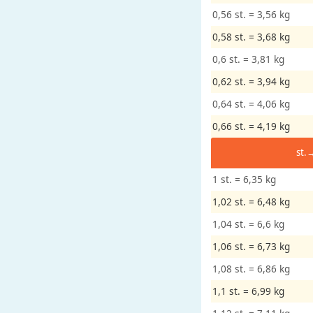
0,56 st. = 3,56 kg
D
i
0,58 st. = 3,68 kg
s
0,6 st. = 3,81 kg
t
0,62 st. = 3,94 kg
â
n
0,64 st. = 4,06 kg
c
0,66 st. = 4,19 kg
i
a
st.
o
1 st. = 6,35 kg
u
C
1,02 st. = 6,48 kg
o
1,04 st. = 6,6 kg
m
1,06 st. = 6,73 kg
p
r
1,08 st. = 6,86 kg
i
1,1 st. = 6,99 kg
m