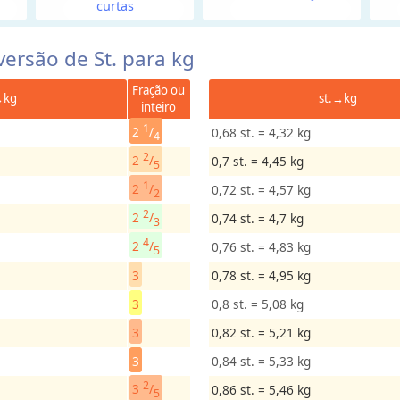
curtas
versão de St. para kg
Fração ou
→kg
st.→kg
inteiro
1
2
/
0,68 st. = 4,32 kg
4
2
2
/
0,7 st. = 4,45 kg
5
1
2
/
0,72 st. = 4,57 kg
2
2
2
/
0,74 st. = 4,7 kg
3
4
2
/
0,76 st. = 4,83 kg
5
3
0,78 st. = 4,95 kg
3
0,8 st. = 5,08 kg
3
0,82 st. = 5,21 kg
3
0,84 st. = 5,33 kg
2
3
/
0,86 st. = 5,46 kg
5