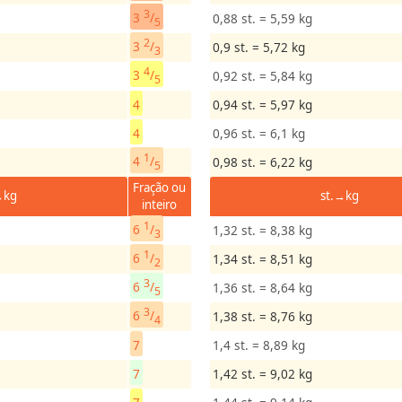
3
3
/
0,88 st. = 5,59 kg
5
2
3
/
0,9 st. = 5,72 kg
3
4
3
/
0,92 st. = 5,84 kg
5
4
0,94 st. = 5,97 kg
4
0,96 st. = 6,1 kg
1
4
/
0,98 st. = 6,22 kg
5
Fração ou
→kg
st.→kg
inteiro
1
6
/
1,32 st. = 8,38 kg
3
1
6
/
1,34 st. = 8,51 kg
2
3
6
/
1,36 st. = 8,64 kg
5
3
6
/
1,38 st. = 8,76 kg
4
7
1,4 st. = 8,89 kg
7
1,42 st. = 9,02 kg