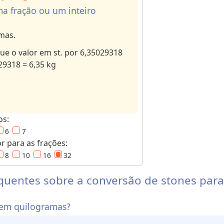
a fração ou um inteiro
mas.
ue o valor em st. por 6,35029318
029318 = 6,35 kg
os:
6
7
 para as frações:
8
10
16
32
quentes sobre a conversão de stones par
 em quilogramas?