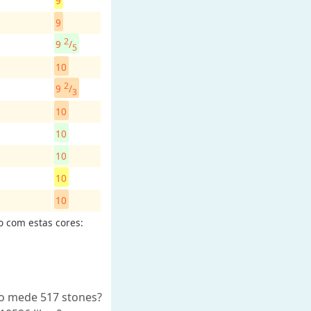
9
9
2
9
/
5
10
2
9
/
3
10
10
10
10
10
o com estas cores:
o mede 517 stones?