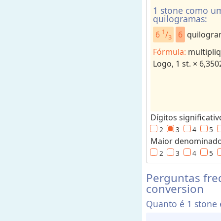
s
1 stone como um
quilogramas:
o
1
r
6
/
6
quilogra
3
d
Fórmula:
multipliq
e
Logo, 1 st. × 6,35
u
n
i
d
a
Dígitos significativ
d
2
3
4
5
e
Maior denominador
s
2
3
4
5
p
a
Perguntas fre
conversion
r
a
Quanto é 1 stone
r