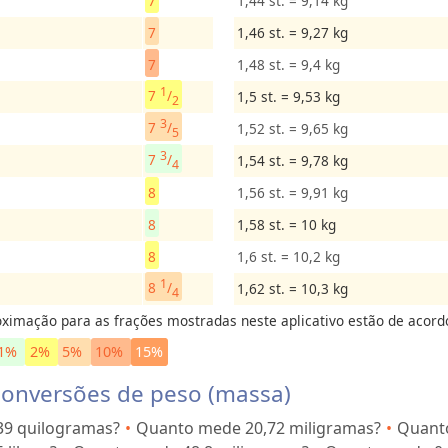
7
1,44 st. = 9,14 kg
7
1,46 st. = 9,27 kg
7
1,48 st. = 9,4 kg
1
7
/
1,5 st. = 9,53 kg
2
3
7
/
1,52 st. = 9,65 kg
5
3
7
/
1,54 st. = 9,78 kg
4
8
1,56 st. = 9,91 kg
8
1,58 st. = 10 kg
8
1,6 st. = 10,2 kg
1
8
/
1,62 st. = 10,3 kg
4
ximação para as frações mostradas neste aplicativo estão de acord
1%
2%
5%
10%
15%
onversões de peso (massa)
39 quilogramas?
Quanto mede 20,72 miligramas?
Quant