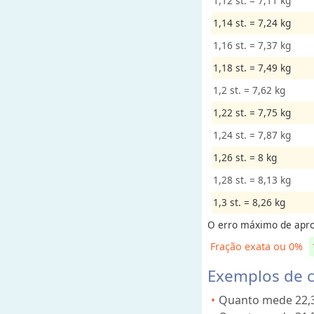
1,12 st. = 7,11 kg
e
n
1,14 st. = 7,24 kg
t
1,16 st. = 7,37 kg
o
1,18 st. = 7,49 kg
1,2 st. = 7,62 kg
A
r
1,22 st. = 7,75 kg
e
1,24 st. = 7,87 kg
a
1,26 st. = 8 kg
1,28 st. = 8,13 kg
V
e
1,3 st. = 8,26 kg
l
O erro máximo de apro
o
Fração exata ou 0%
c
i
Exemplos de c
d
Quanto mede 22,
a