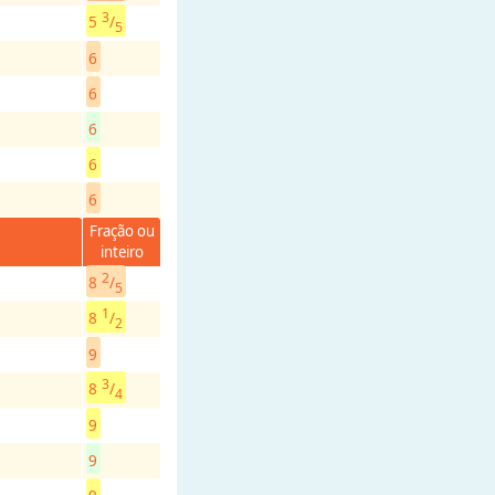
3
5
/
5
6
6
6
6
6
Fração ou
inteiro
2
8
/
5
1
8
/
2
9
3
8
/
4
9
9