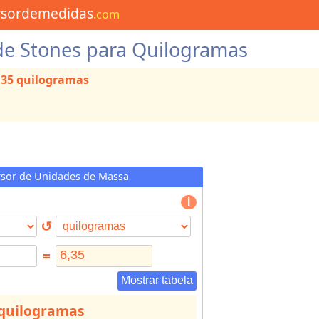
rsordemedidas
.com
de Stones para Quilogramas
6,35 quilogramas
sor de Unidades de Massa
↺
=
Mostrar tabela
5 quilogramas