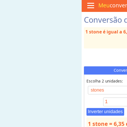
Meu
conve
Conversão 
M
e
n
1 stone é igual a 
u
C
u
l
i
n
á
r
Conver
i
a
Escolha 2 unidades:
C
o
n
v
Inverter unidades
e
1 stone = 6,3
r