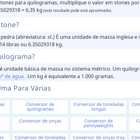
stones para quilogramas, multiplique o valor em stones por
.35029318 = 6,35 kg
.
(este resultado pode está aproximado)
stone?
pedra (abreviatura: st.) É uma unidade de massa inglesa e 
14 libras ou 6.35029318 kg.
uilograma?
, é unidade básica de massa no sistema métrico. Um quilog
m³ de água
. Um kg é equivalente a 1.000 gramas.
ma Para Várias
as
Conversor de
Conversor de toneladas
Con
quilogramas
longas
Conversor de onças
Conversor de
C
pennyweights
es
Conversor de toneladas
Conversor de onças troy
Con