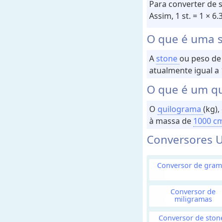
e
Para converter de 
c
Assim, 1 st. = 1 × 6
e
O que é uma 
i
t
A
stone
ou peso de 
a
atualmente igual a 
s
O que é um q
C
o
n
O
quilograma
(kg)
v
à massa de
1000 c
e
r
Conversores U
s
o
r
e
Conversor de gram
s
Conversor de
V
miligramas
o
Conversor de ston
l