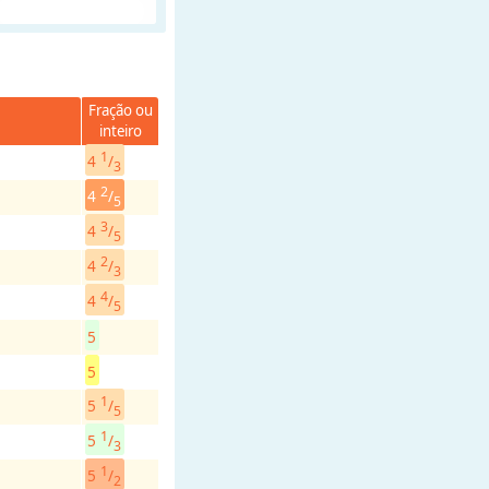
Fração ou
inteiro
1
4
/
3
2
4
/
5
3
4
/
5
2
4
/
3
4
4
/
5
5
5
1
5
/
5
1
5
/
3
1
5
/
2