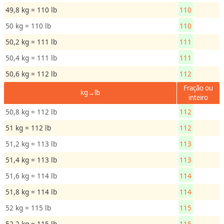
e
49,8 kg = 110 lb
110
n
50 kg = 110 lb
110
t
o
50,2 kg = 111 lb
111
50,4 kg = 111 lb
111
A
50,6 kg = 112 lb
112
r
Fração ou
e
kg→lb
inteiro
a
50,8 kg = 112 lb
112
51 kg = 112 lb
112
V
e
51,2 kg = 113 lb
113
l
51,4 kg = 113 lb
113
o
51,6 kg = 114 lb
114
c
i
51,8 kg = 114 lb
114
d
52 kg = 115 lb
115
a
52,2 kg = 115 lb
115