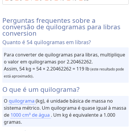
e
c
e
Perguntas frequentes sobre a
i
conversão de quilogramas para libras
t
conversion
a
Quanto é 54 quilogramas em libras?
s
C
Para converter de quilogramas para libras, multiplique
o
o valor em quilogramas por 2.20462262.
n
v
Assim, 54 kg = 54 × 2.20462262 = 119 lb
(este resultado pode
e
.
está aproximado)
r
s
o
O que é um quilograma?
r
e
O
quilograma
(kg), é unidade básica de massa no
s
sistema métrico. Um quilograma é quase igual à massa
de
1000 cm³ de água
. Um kg é equivalente a 1.000
V
gramas.
o
l