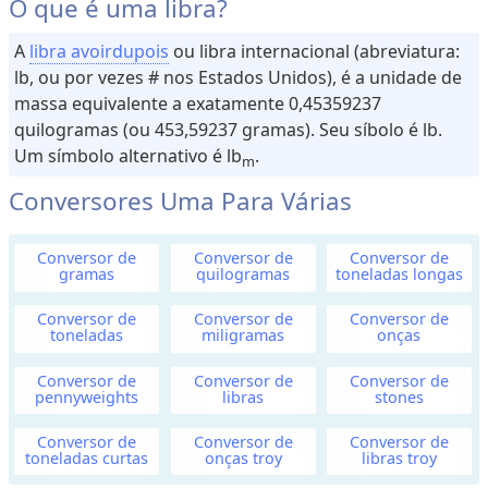
O que é uma libra?
u
m
A
libra avoirdupois
ou libra internacional (abreviatura:
e
lb, ou por vezes # nos Estados Unidos), é a unidade de
massa equivalente a exatamente 0,45359237
quilogramas (ou 453,59237 gramas). Seu síbolo é lb.
M
Um símbolo alternativo é lb
.
m
a
s
Conversores Uma Para Várias
s
a
Conversor de
Conversor de
Conversor de
(
gramas
quilogramas
toneladas longas
o
u
Conversor de
Conversor de
Conversor de
toneladas
miligramas
onças
P
e
Conversor de
Conversor de
Conversor de
pennyweights
libras
stones
s
o
Conversor de
Conversor de
Conversor de
)
toneladas curtas
onças troy
libras troy