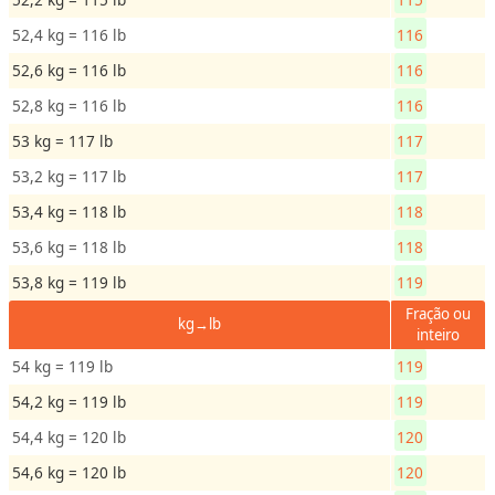
d
e
52,4 kg = 116 lb
116
52,6 kg = 116 lb
116
T
52,8 kg = 116 lb
116
e
53 kg = 117 lb
117
m
p
53,2 kg = 117 lb
117
e
53,4 kg = 118 lb
118
r
53,6 kg = 118 lb
118
a
t
53,8 kg = 119 lb
119
u
Fração ou
kg→lb
r
inteiro
a
54 kg = 119 lb
119
54,2 kg = 119 lb
119
54,4 kg = 120 lb
120
54,6 kg = 120 lb
120