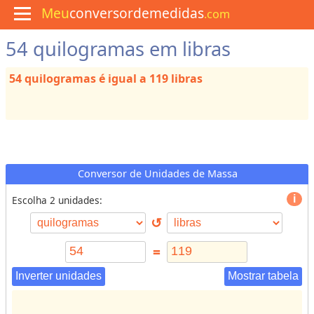
Meu
conversordemedidas
.com
54 quilogramas em libras
M
e
n
54 quilogramas é igual a 119 libras
u
C
u
l
i
n
á
r
Conversor de Unidades de Massa
i
a
Escolha 2 unidades:
↺
C
o
=
n
v
Inverter unidades
Mostrar tabela
e
r