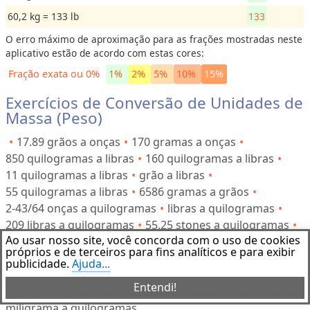
60,2 kg = 133 lb
133
O erro máximo de aproximação para as frações mostradas neste
aplicativo estão de acordo com estas cores:
Fração exata ou 0%
1%
2%
5%
10%
15%
Exercícios de Conversão de Unidades de
Massa (Peso)
17.89 grãos a onças
170 gramas a onças
850 quilogramas a libras
160 quilogramas a libras
11 quilogramas a libras
grão a libras
55 quilogramas a libras
6586 gramas a grãos
2-43/64 onças a quilogramas
libras a quilogramas
209 libras a quilogramas
55.25 stones a quilogramas
Ao usar nosso site, você concorda com o uso de cookies
176 quilogramas a libras
onças a libras
próprios e de terceiros para fins analíticos e para exibir
0.18888 grão a libras
quilograma a miligramas
publicidade.
Ajuda...
grama a onças troy
24 onças a libras
Entendi!
3-29/32 toneladas curtas a libras
miligrama a quilogramas