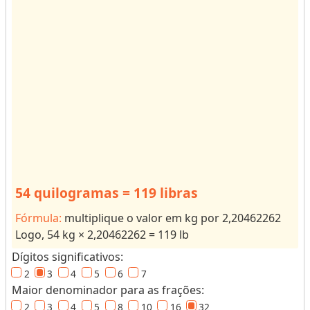
s
o
r
d
e
u
n
i
d
a
d
54 quilogramas = 119 libras
e
s
Fórmula:
multiplique o valor em kg por 2,20462262
p
Logo, 54 kg × 2,20462262 = 119 lb
a
Dígitos significativos:
r
2
3
4
5
6
7
a
Maior denominador para as frações:
r
2
3
4
5
8
10
16
32