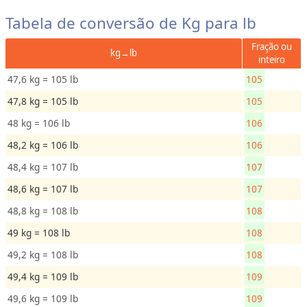
D
Tabela de conversão de Kg para lb
i
Fração ou
s
kg→lb
inteiro
t
47,6 kg = 105 lb
105
â
n
47,8 kg = 105 lb
105
c
48 kg = 106 lb
106
i
48,2 kg = 106 lb
106
a
o
48,4 kg = 107 lb
107
u
48,6 kg = 107 lb
107
C
48,8 kg = 108 lb
108
o
m
49 kg = 108 lb
108
p
49,2 kg = 108 lb
108
r
49,4 kg = 109 lb
109
i
m
49,6 kg = 109 lb
109