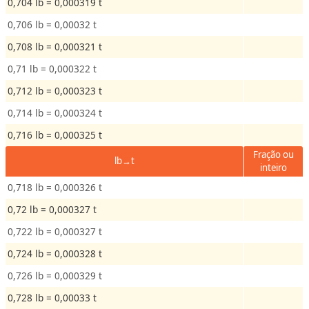
0,704 lb = 0,000319 t
e
n
0,706 lb = 0,00032 t
t
0,708 lb = 0,000321 t
o
0,71 lb = 0,000322 t
0,712 lb = 0,000323 t
A
r
0,714 lb = 0,000324 t
e
0,716 lb = 0,000325 t
a
Fração ou
lb→t
inteiro
V
0,718 lb = 0,000326 t
e
0,72 lb = 0,000327 t
l
o
0,722 lb = 0,000327 t
c
0,724 lb = 0,000328 t
i
0,726 lb = 0,000329 t
d
a
0,728 lb = 0,00033 t