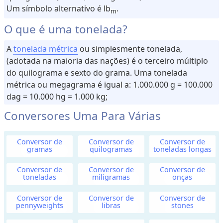
Um símbolo alternativo é lb
.
u
m
m
O que é uma tonelada?
e
A
tonelada métrica
ou simplesmente tonelada,
(adotada na maioria das nações) é o terceiro múltiplo
M
do quilograma e sexto do grama. Uma tonelada
a
métrica ou megagrama é igual a: 1.000.000 g = 100.000
s
dag = 10.000 hg = 1.000 kg;
s
a
Conversores Uma Para Várias
(
o
Conversor de
Conversor de
Conversor de
u
gramas
quilogramas
toneladas longas
P
e
Conversor de
Conversor de
Conversor de
toneladas
miligramas
onças
s
o
Conversor de
Conversor de
Conversor de
pennyweights
libras
stones
)