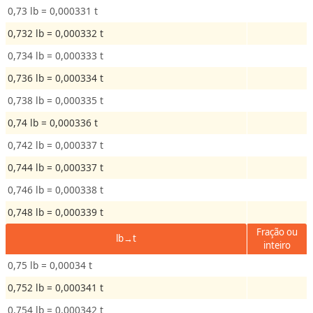
d
0,73 lb = 0,000331 t
e
0,732 lb = 0,000332 t
0,734 lb = 0,000333 t
T
e
0,736 lb = 0,000334 t
m
0,738 lb = 0,000335 t
p
0,74 lb = 0,000336 t
e
r
0,742 lb = 0,000337 t
a
0,744 lb = 0,000337 t
t
0,746 lb = 0,000338 t
u
r
0,748 lb = 0,000339 t
a
Fração ou
lb→t
inteiro
0,75 lb = 0,00034 t
0,752 lb = 0,000341 t
0,754 lb = 0,000342 t