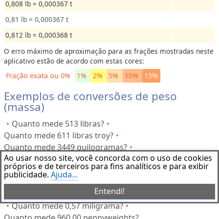
0,808 lb = 0,000367 t
0,81 lb = 0,000367 t
0,812 lb = 0,000368 t
O erro máximo de aproximação para as frações mostradas neste
aplicativo estão de acordo com estas cores:
Fração exata ou 0%
1%
2%
5%
10%
15%
Exemplos de conversões de peso
(massa)
Quanto mede 513 libras?
Quanto mede 611 libras troy?
Quanto mede 3449 quilogramas?
Ao usar nosso site, você concorda com o uso de cookies
Quanto mede 66,60 toneladas curtas?
próprios e de terceiros para fins analíticos e para exibir
Quanto mede 1299 miligramas?
publicidade.
Ajuda...
Quanto mede ,152 quilograma?
Entendi!
Quanto mede 18,10 onças?
Quanto mede 9600 grãos?
Quanto mede 0,57 miligrama?
Quanto mede 960,00 pennyweights?