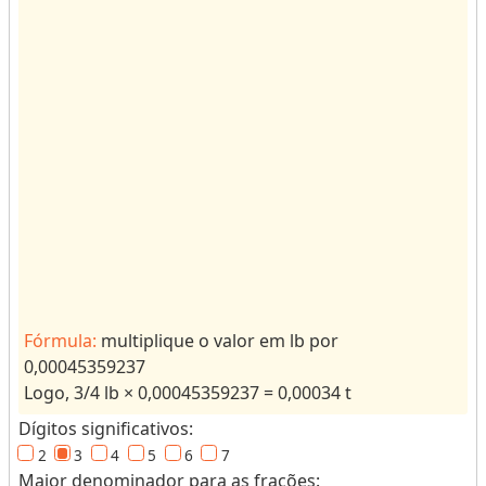
s
o
r
d
e
u
n
i
d
a
d
e
s
Fórmula:
multiplique o valor em lb por
p
0,00045359237
a
Logo, 3/4 lb × 0,00045359237 = 0,00034 t
r
Dígitos significativos:
a
2
3
4
5
6
7
r
Maior denominador para as frações: