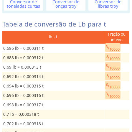
Conversor de
Conversor de
Conversor de
toneladas curtas
onças troy
libras troy
D
i
s
Tabela de conversão de Lb para t
t
Fração ou
â
lb→t
inteiro
n
3
/
0,686 lb = 0,000311 t
c
10000
i
3
/
0,688 lb = 0,000312 t
10000
a
3
/
0,69 lb = 0,000313 t
10000
o
3
/
0,692 lb = 0,000314 t
u
10000
C
3
/
0,694 lb = 0,000315 t
10000
o
3
/
0,696 lb = 0,000316 t
10000
m
0,698 lb = 0,000317 t
p
r
0,7 lb = 0,000318 t
i
0,702 lb = 0,000318 t
m