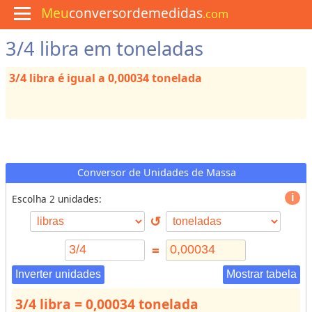
Meu
conversordemedidas
.com
3/4 libra em toneladas
M
e
n
3/4 libra é igual a 0,00034 tonelada
u
C
u
l
i
n
á
r
Conversor de Unidades de Massa
i
a
Escolha 2 unidades:
↺
C
o
=
n
v
Inverter unidades
Mostrar tabela
e
3/4 libra = 0,00034 tonelada
r