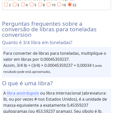
e
2
3
4
5
8
10
16
32
c
e
i
Perguntas frequentes sobre a
t
conversão de libras para toneladas
a
conversion
s
Quanto é 3/4 libra em toneladas?
C
o
Para converter de libras para toneladas, multiplique o
n
v
valor em libras por 0.00045359237.
e
Assim, 3/4 lb = (3/4) × 0.00045359237 = 0,00034 t
(este
r
s
.
resultado pode está aproximado)
o
r
O que é uma libra?
e
s
A
libra avoirdupois
ou libra internacional (abreviatura:
lb, ou por vezes # nos Estados Unidos), é a unidade de
V
massa equivalente a exatamente 0,45359237
o
quilogramas (ou 453,59237 gramas). Seu síbolo é lb.
l