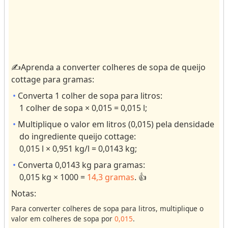
e
o
c
r
e
r
i
e
t
s
a
ul
✍️Aprenda a converter colheres de sopa de queijo
s
ts
cottage para gramas:
.
C
Converta 1 colher de sopa para litros:
o
1 colher de sopa × 0,015 = 0,015 l;
n
v
Multiplique o valor em litros (0,015) pela densidade
e
r
do ingrediente queijo cottage:
s
0,015 l × 0,951 kg/l = 0,0143 kg;
o
r
Converta 0,0143 kg para gramas:
e
s
0,015 kg × 1000 =
14,3 gramas
. 👍
Notas:
V
Para converter colheres de sopa para litros, multiplique o
o
valor em colheres de sopa por
0,015
.
l