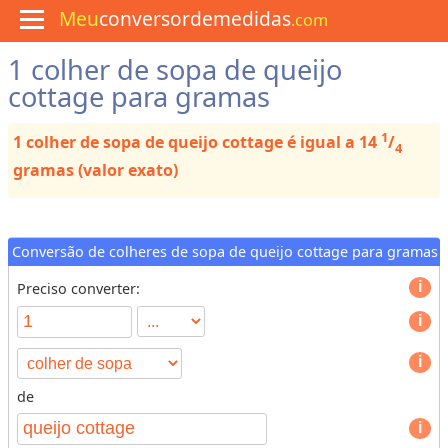
Meu
conversordemedidas
.com
1 colher de sopa de queijo
M
e
cottage para gramas
n
u
1
1 colher de sopa de queijo cottage é igual a 14
/
C
4
u
gramas (valor exato)
l
i
n
á
r
Conversão de colheres de sopa de queijo cottage para gramas
i
a
Preciso converter:
C
o
n
v
de
e
T
r
y