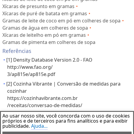
Xícaras de presunto em gramas
Xícaras de puré de batata em gramas
Gramas de leite de coco em pó em colheres de sopa
Gramas de água em colheres de sopa
Xícaras de leitelho em pó em gramas
Gramas de pimenta em colheres de sopa
Referências
[1] Density Database Version 2.0 - FAO
http://www.fao.org/
3/ap815e/ap815e.pdf
[2] Cozinha Vibrante | Conversão de medidas para
cozinhar
https://cozinhavibrante.com.br
/receitas/conversao-de-medidas/
Ao usar nosso site, você concorda com o uso de cookies
Aviso Legal
próprios e de terceiros para fins analíticos e para exibir
Este software de aplicação foi desenvolvido apenas para fins
publicidade.
Ajuda...
educacionais. Não nos responsabilizamos por quaisquer danos