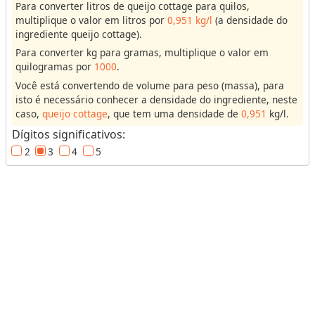
Para converter litros de queijo cottage para quilos,
u
multiplique o valor em litros por
0,951 kg/l
(a densidade do
m
ingrediente queijo cottage).
e
Para converter kg para gramas, multiplique o valor em
quilogramas por
1000
.
Você está convertendo de volume para peso (massa), para
M
isto é necessário conhecer a densidade do ingrediente, neste
a
caso,
queijo cottage
, que tem uma densidade de
0,951
kg/l.
s
Dígitos significativos:
s
2
3
4
5
a
(
o
u
P
e
s
o
)