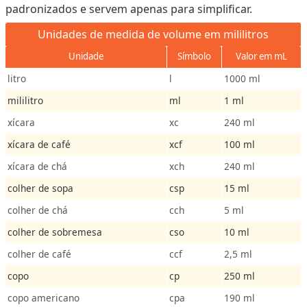
padronizados e servem apenas para simplificar.
Unidades de medida de volume em mililitros
Unidade
Símbolo
Valor em mL
litro
l
1000 ml
mililitro
ml
1 ml
xícara
xc
240 ml
xícara de café
xcf
100 ml
xícara de chá
xch
240 ml
colher de sopa
csp
15 ml
colher de chá
cch
5 ml
colher de sobremesa
cso
10 ml
colher de café
ccf
2,5 ml
copo
cp
250 ml
copo americano
cpa
190 ml