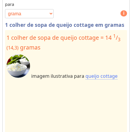
para
s
p
o
e
r
1
1 colher de sopa de queijo cottage em gramas
d
o
e
r
1
1 colher de sopa de queijo cottage = 14
/
3
u
m
gramas
(14,3)
n
o
i
r
d
e
a
c
imagem ilustrativa para
queijo cottage
d
h
e
a
s
r
p
a
a
ct
r
e
a
rs
r
f