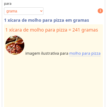
para
s
p
o
e
r
1
1 xícara de molho para pizza em gramas
d
o
e
r
1 xícara de molho para pizza = 241 gramas
u
m
n
o
i
r
d
e
imagem ilustrativa para
molho para pizza
a
c
d
h
e
a
s
r
p
a
a
ct
r
e
a
rs
r
f