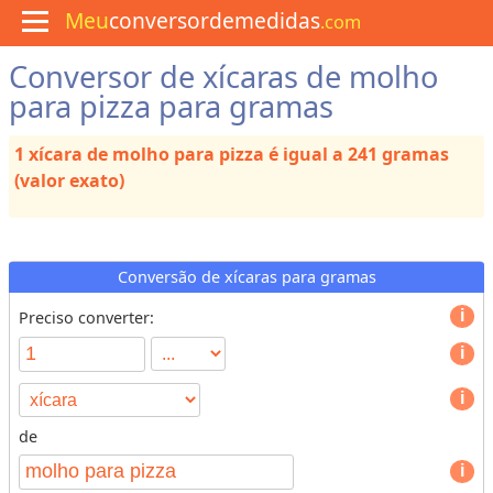
Meu
conversordemedidas
.com
Conversor de xícaras de molho
M
e
para pizza para gramas
n
u
1 xícara de molho para pizza é igual a 241 gramas
C
u
(valor exato)
l
i
n
á
r
Conversão de xícaras para gramas
i
a
Preciso converter:
C
o
n
v
de
e
T
r
y