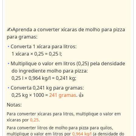
e
o
c
r
e
r
i
e
✍️Aprenda a converter xícaras de molho para pizza
t
s
para gramas:
a
ul
s
ts
Converta 1 xícara para litros:
.
1 xícara × 0,25 = 0,25 l;
C
o
Multiplique o valor em litros (0,25) pela densidade
n
do ingrediente molho para pizza:
v
e
0,25 l × 0,964 kg/l = 0,241 kg;
r
s
Converta 0,241 kg para gramas:
o
0,25 kg × 1000 =
241 gramas
. 👍
r
e
Notas:
s
Para converter xícaras para litros, multiplique o valor em
xícaras por
0,25
.
V
o
Para converter litros de molho para pizza para quilos,
multiplique o valor em litros por
0,964 kg/l
(a densidade do
l