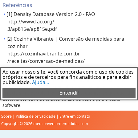
Referências
[1] Density Database Version 2.0 - FAO
http://www.fao.org/
3/ap815e/ap815e.pdf
[2] Cozinha Vibrante | Conversão de medidas para
cozinhar
https://cozinhavibrante.com.br
/receitas/conversao-de-medidas/
Ao usar nosso site, você concorda com o uso de cookies
Aviso Legal
próprios e de terceiros para fins analíticos e para exibir
Este software de aplicação foi desenvolvido apenas para fins
publicidade.
Ajuda...
educacionais. Não nos responsabilizamos por quaisquer danos
Entendi!
especiais, incidentais, indiretos ou conseqüentes de qualquer tipo
decorrentes ou relacionados ao uso ou desempenho deste
software.
Sobre
|
Politica de privacidade
|
Entre em contato
Copyright © 2026 meuconversordemedidas.com