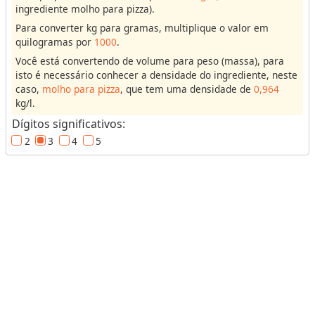
ingrediente molho para pizza).
u
Para converter kg para gramas, multiplique o valor em
m
quilogramas por
1000
.
e
Você está convertendo de volume para peso (massa), para
isto é necessário conhecer a densidade do ingrediente, neste
M
caso,
molho para pizza
, que tem uma densidade de
0,964
kg/l.
a
s
Dígitos significativos:
s
2
3
4
5
a
(
o
u
P
e
s
o
)