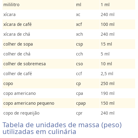
mililitro
ml
1 ml
xícara
xc
240 ml
xícara de café
xcf
100 ml
xícara de chá
xch
240 ml
colher de sopa
csp
15 ml
colher de chá
cch
5 ml
colher de sobremesa
cso
10 ml
colher de café
ccf
2,5 ml
copo
cp
250 ml
copo americano
cpa
190 ml
copo americano pequeno
cpap
150 ml
copo de requeijão
cpr
240 ml
Tabela de unidades de massa (peso)
utilizadas em culinária