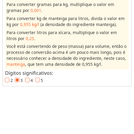
Para converter gramas para kg, multiplique o valor em
u
gramas por
0,001
.
m
Para converter kg de manteiga para litros, divida o valor em
e
kg por
0,955 kg/l
(a densidade do ingrediente manteiga).
Para converter litros para xícara, multiplique o valor em
M
litros por
0,25
.
a
Você está convertendo de peso (massa) para volume, então o
s
processo de conversão acima é um pouco mais longo, pois é
necessário conhecer a densidade do ingrediente, neste caso,
s
manteiga
, que tem uma densidade de 0,955 kg/l.
a
Dígitos significativos:
(
o
2
3
4
5
u
P
e
s
o
)