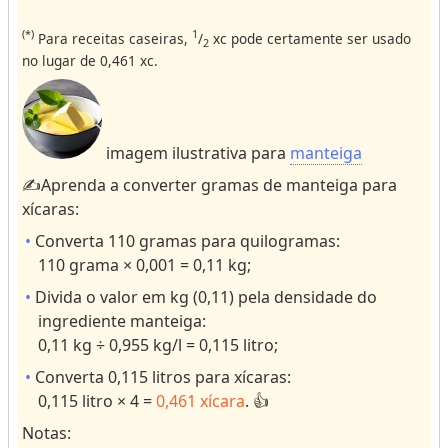
e
o
c
r
(*)
1
Para receitas caseiras,
/
xc pode certamente ser usado
2
e
r
no lugar de 0,461 xc.
i
e
t
s
a
ul
s
ts
imagem ilustrativa para
manteiga
.
✍️Aprenda a converter gramas de manteiga para
C
o
xícaras:
n
v
Converta 110 gramas para quilogramas:
e
110 grama × 0,001 = 0,11 kg;
r
s
Divida o valor em kg (0,11) pela densidade do
o
r
ingrediente manteiga:
e
0,11 kg ÷ 0,955 kg/l = 0,115 litro;
s
Converta 0,115 litros para xícaras:
V
0,115 litro × 4 =
0,461 xícara
. 👍
o
Notas:
l