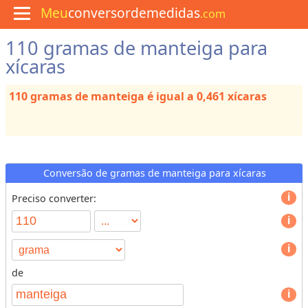
Meu
conversordemedidas
.com
110 gramas de manteiga para
M
e
xícaras
n
u
110 gramas de manteiga é igual a 0,461 xícaras
C
u
l
i
n
á
r
Conversão de gramas de manteiga para xícaras
i
a
Preciso converter:
C
o
n
v
de
e
T
r
y