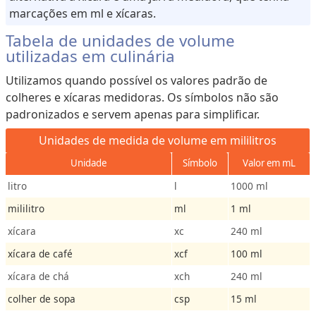
marcações em ml e xícaras.
Tabela de unidades de volume
utilizadas em culinária
Utilizamos quando possível os valores padrão de
colheres e xícaras medidoras. Os símbolos não são
padronizados e servem apenas para simplificar.
Unidades de medida de volume em mililitros
Unidade
Símbolo
Valor em mL
litro
l
1000 ml
mililitro
ml
1 ml
xícara
xc
240 ml
xícara de café
xcf
100 ml
xícara de chá
xch
240 ml
colher de sopa
csp
15 ml