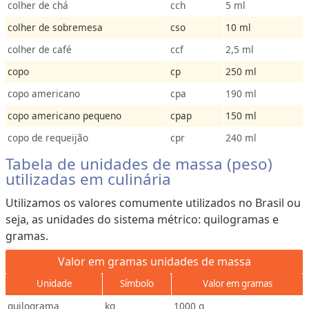
colher de chá
cch
5 ml
colher de sobremesa
cso
10 ml
colher de café
ccf
2,5 ml
copo
cp
250 ml
copo americano
cpa
190 ml
copo americano pequeno
cpap
150 ml
copo de requeijão
cpr
240 ml
Tabela de unidades de massa (peso)
utilizadas em culinária
Utilizamos os valores comumente utilizados no Brasil ou
seja, as unidades do sistema métrico: quilogramas e
gramas.
Valor em gramas unidades de massa
Unidade
Símbolo
Valor em gramas
quilograma
kg
1000 g