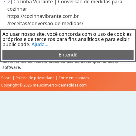
[2] Cozinha Vibrante | Conversão de medidas para
cozinhar
https://cozinhavibrante.com.br
/receitas/conversao-de-medidas/
Ao usar nosso site, você concorda com o uso de cookies
Aviso Legal
próprios e de terceiros para fins analíticos e para exibir
Este software de aplicação foi desenvolvido apenas para fins
publicidade.
Ajuda...
educacionais. Não nos responsabilizamos por quaisquer danos
Entendi!
especiais, incidentais, indiretos ou conseqüentes de qualquer tipo
decorrentes ou relacionados ao uso ou desempenho deste
software.
Sobre
|
Politica de privacidade
|
Entre em contato
Copyright © 2026 meuconversordemedidas.com