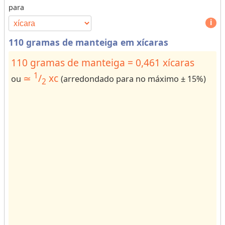
para
s
p
o
e
r
1
110 gramas de manteiga em xícaras
d
o
e
r
110 gramas de manteiga = 0,461 xícaras
u
m
1
≃
/
xc
ou
(arredondado para no máximo ± 15%)
n
2
o
i
r
d
e
a
c
d
h
e
a
s
r
p
a
a
ct
r
e
a
rs
r
f