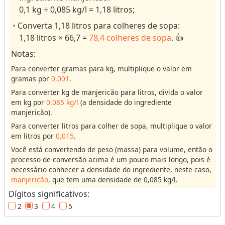
e
o
0,1 kg ÷ 0,085 kg/l = 1,18 litros;
c
r
e
Converta 1,18 litros para colheres de sopa:
r
i
1,18 litros × 66,7 =
78,4 colheres de sopa
. 👍
e
t
s
Notas:
a
ul
Para converter gramas para kg, multiplique o valor em
s
ts
gramas por
0,001
.
.
Para converter kg de manjericão para litros, divida o valor
C
o
em kg por
0,085 kg/l
(a densidade do ingrediente
n
manjericão).
v
e
Para converter litros para colher de sopa, multiplique o valor
r
em litros por
0,015
.
s
o
Você está convertendo de peso (massa) para volume, então o
r
processo de conversão acima é um pouco mais longo, pois é
e
necessário conhecer a densidade do ingrediente, neste caso,
s
manjericão
, que tem uma densidade de 0,085 kg/l.
Dígitos significativos:
V
2
3
4
5
o
l