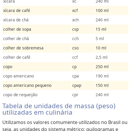
xícara
xc
240 ml
xícara de café
xcf
100 ml
xícara de chá
xch
240 ml
colher de sopa
csp
15 ml
colher de chá
cch
5 ml
colher de sobremesa
cso
10 ml
colher de café
ccf
2,5 ml
copo
cp
250 ml
copo americano
cpa
190 ml
copo americano pequeno
cpap
150 ml
copo de requeijão
cpr
240 ml
Tabela de unidades de massa (peso)
utilizadas em culinária
Utilizamos os valores comumente utilizados no Brasil ou
seja, as unidades do sistema métrico: quilogramas e