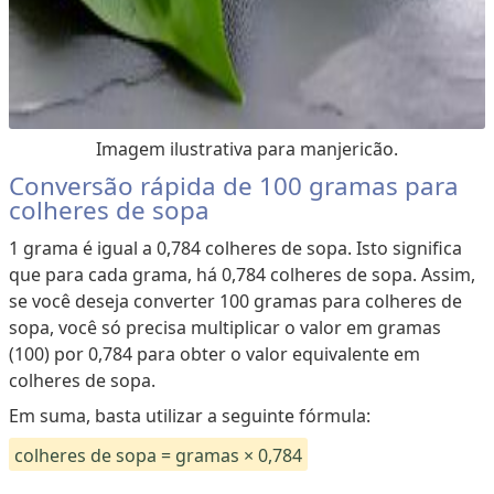
d
e
T
e
m
Imagem ilustrativa para manjericão.
p
Conversão rápida de 100 gramas para
e
colheres de sopa
r
1 grama é igual a 0,784 colheres de sopa. Isto significa
a
que para cada grama, há 0,784 colheres de sopa. Assim,
t
se você deseja converter 100 gramas para colheres de
u
sopa, você só precisa multiplicar o valor em gramas
r
(100) por 0,784 para obter o valor equivalente em
a
colheres de sopa.
Em suma, basta utilizar a seguinte fórmula:
colheres de sopa = gramas × 0,784