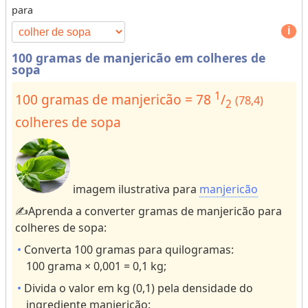
para
s
p
o
e
r
1
100 gramas de manjericão em colheres de
d
o
sopa
e
r
u
m
1
100 gramas de manjericão = 78
/
(78,4)
2
n
o
colheres de sopa
i
r
d
e
a
c
d
h
imagem ilustrativa para
manjericão
e
a
s
✍️Aprenda a converter gramas de manjericão para
r
p
colheres de sopa:
a
a
ct
Converta 100 gramas para quilogramas:
r
e
100 grama × 0,001 = 0,1 kg;
a
rs
Divida o valor em kg (0,1) pela densidade do
r
f
ingrediente manjericão: