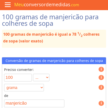
Meu
conversordemedidas
.com
100 gramas de manjericão para
M
e
colheres de sopa
n
u
1
100 gramas de manjericão é igual a 78
/
colheres
C
2
u
de sopa (valor exato)
l
i
n
á
r
Conversão de gramas de manjericão para colheres de sopa
i
a
Preciso converter:
C
o
n
v
de
e
T
r
y