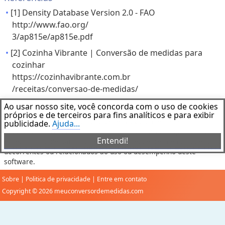
[1] Density Database Version 2.0 - FAO
http://www.fao.org/
3/ap815e/ap815e.pdf
[2] Cozinha Vibrante | Conversão de medidas para
cozinhar
https://cozinhavibrante.com.br
/receitas/conversao-de-medidas/
Ao usar nosso site, você concorda com o uso de cookies
Aviso Legal
próprios e de terceiros para fins analíticos e para exibir
Este software de aplicação foi desenvolvido apenas para fins
publicidade.
Ajuda...
educacionais. Não nos responsabilizamos por quaisquer danos
Entendi!
especiais, incidentais, indiretos ou conseqüentes de qualquer tipo
decorrentes ou relacionados ao uso ou desempenho deste
software.
Sobre
|
Politica de privacidade
|
Entre em contato
Copyright © 2026 meuconversordemedidas.com