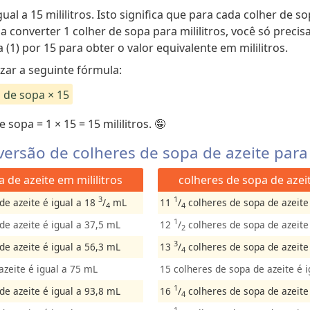
ual a 15 mililitros. Isto significa que para cada colher de sop
a converter 1 colher de sopa para mililitros, você só precisa
(1) por 15 para obter o valor equivalente em mililitros.
izar a seguinte fórmula:
s de sopa × 15
 sopa = 1 × 15 = 15 mililitros. 🤪
ersão de colheres de sopa de azeite para m
 de azeite em mililitros
colheres de sopa de azeit
3
1
de azeite é igual a 18
/
mL
11
/
colheres de sopa de azeite
4
4
1
e azeite é igual a 37,5 mL
12
/
colheres de sopa de azeite
2
3
e azeite é igual a 56,3 mL
13
/
colheres de sopa de azeite
4
azeite é igual a 75 mL
15 colheres de sopa de azeite é 
1
e azeite é igual a 93,8 mL
16
/
colheres de sopa de azeite
4
1