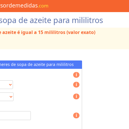
rsordemedidas
.com
sopa de azeite para mililitros
 azeite é igual a 15 mililitros (valor exato)
eres de sopa de azeite para mililitros
T
y
p