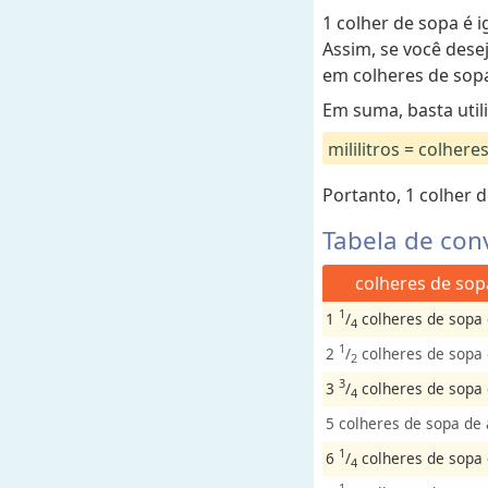
e
1 colher de sopa é ig
n
Assim, se você desej
t
em colheres de sopa 
o
Em suma, basta util
A
mililitros = colhere
r
Portanto, 1 colher de
e
a
Tabela de conv
colheres de sopa
V
e
1
1
/
colheres de sopa 
4
l
1
2
/
colheres de sopa d
2
o
3
3
/
colheres de sopa d
c
4
i
5 colheres de sopa de 
d
1
6
/
colheres de sopa d
4
a
1