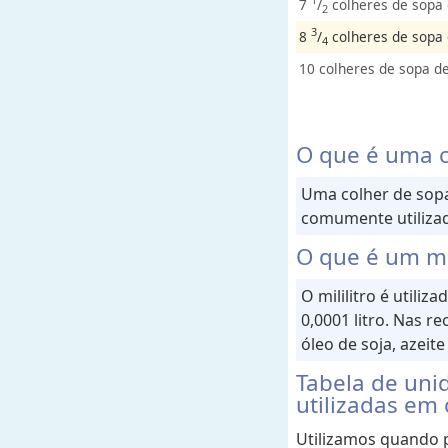
7
/
colheres de sopa 
d
2
e
3
8
/
colheres de sopa 
4
10 colheres de sopa de
T
e
m
O que é uma c
p
e
Uma colher de sop
r
comumente utilizad
a
O que é um mil
t
u
O mililitro é utili
r
0,0001 litro. Nas r
a
óleo de soja, azeite
Tabela de uni
utilizadas em 
Utilizamos quando p