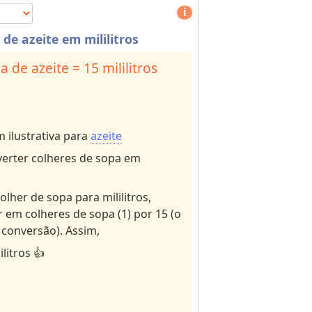
e
1
 de azeite em mililitros
o
r
a de azeite = 15 mililitros
m
o
r
e
ilustrativa para
azeite
c
erter colheres de sopa em
h
a
r
olher de sopa para mililitros,
a
r em colheres de sopa (1) por 15 (o
ct
conversão). Assim,
e
ilitros 👍
rs
f
o