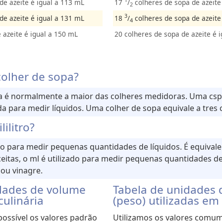
de azeite é igual a 113 mL
17
/
colheres de sopa de azeite
2
3
de azeite é igual a 131 mL
18
/
colheres de sopa de azeite
4
 azeite é igual a 150 mL
20 colheres de sopa de azeite é 
olher de sopa?
a é normalmente a maior das colheres medidoras. Uma csp
a para medir líquidos. Uma colher de sopa equivale a tres 
ilitro?
zado para medir pequenas quantidades de líquidos. É equival
eceitas, o ml é utilizado para medir pequenas quantidades d
 ou vinagre.
dades de volume
Tabela de unidades
culinária
(peso) utilizadas em 
ossível os valores padrão
Utilizamos os valores comum