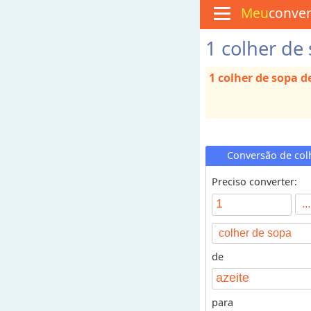
Meu
conve
1 colher de 
M
e
n
1 colher de sopa de
u
C
u
l
i
n
á
Conversão de colh
r
i
Preciso converter:
a
C
o
de
n
v
e
para
r