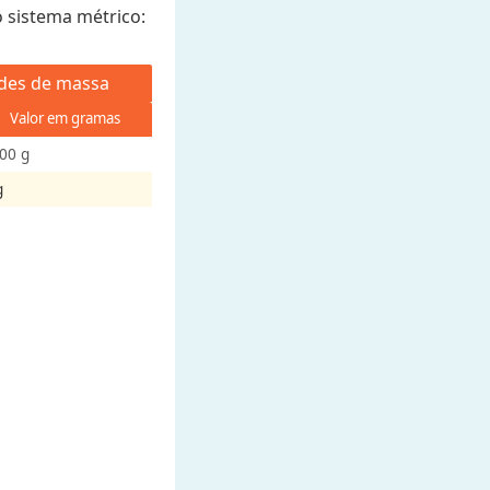
o sistema métrico:
des de massa
Valor em gramas
00 g
g