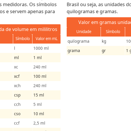
as medidoras. Os símbolos
Brasil ou seja, as unidades d
os e servem apenas para
quilogramas e gramas.
Valor em gramas unida
a de volume em mililitros
Unidade
Símbolo
Símbolo
Valor em mL
quilograma
kg
10
l
1000 ml
grama
gr
1 
ml
1 ml
xc
240 ml
xcf
100 ml
xch
240 ml
csp
15 ml
cch
5 ml
cso
10 ml
ccf
2,5 ml