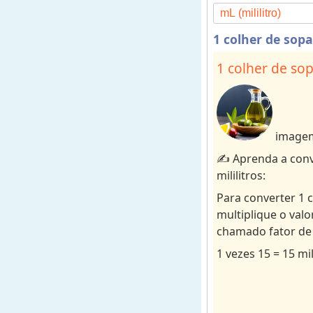
s
o
1 colher de sopa
r
d
1 colher de sop
e
u
n
i
imagem 
d
✍️ Aprenda a conv
a
mililitros:
d
e
Para converter 1 c
s
multiplique o valo
p
chamado fator de 
a
1 vezes 15 = 15 mil
r
a
r