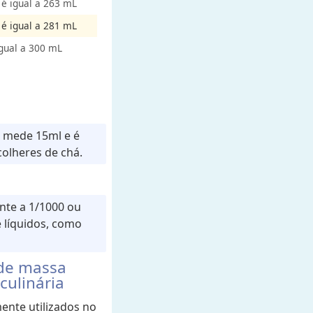
 é igual a 263 mL
 é igual a 281 mL
igual a 300 mL
 mede 15ml e é
colheres de chá.
ente a 1/1000 ou
e líquidos, como
 de massa
culinária
ente utilizados no