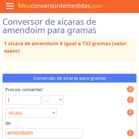
Meu
conversordemedidas
.com
Conversor de xícaras de
M
e
amendoim para gramas
n
u
1 xícara de amendoim é igual a 133 gramas (valor
C
u
exato)
l
i
n
á
r
Conversão de xícaras para gramas
i
a
Preciso converter:
C
o
n
v
de
e
T
r
y