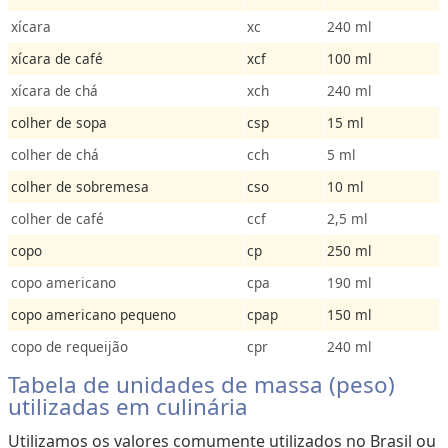
xícara
xc
240 ml
xícara de café
xcf
100 ml
xícara de chá
xch
240 ml
colher de sopa
csp
15 ml
colher de chá
cch
5 ml
colher de sobremesa
cso
10 ml
colher de café
ccf
2,5 ml
copo
cp
250 ml
copo americano
cpa
190 ml
copo americano pequeno
cpap
150 ml
copo de requeijão
cpr
240 ml
Tabela de unidades de massa (peso)
utilizadas em culinária
Utilizamos os valores comumente utilizados no Brasil ou