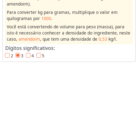
amendoim).
u
Para converter kg para gramas, multiplique o valor em
m
quilogramas por
1000
.
e
Você está convertendo de volume para peso (massa), para
isto é necessário conhecer a densidade do ingrediente, neste
M
caso,
amendoim
, que tem uma densidade de
0,53
kg/l.
a
Dígitos significativos:
s
2
3
4
5
s
a
(
o
u
P
e
s
o
)