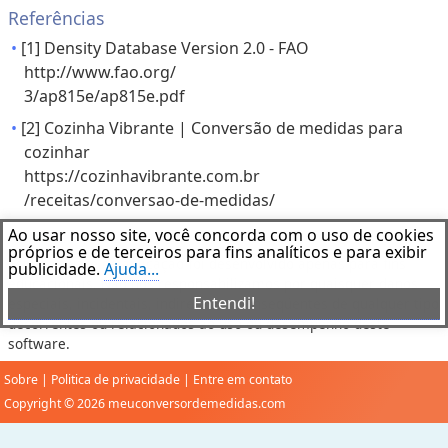
Referências
[1] Density Database Version 2.0 - FAO
http://www.fao.org/
3/ap815e/ap815e.pdf
[2] Cozinha Vibrante | Conversão de medidas para
cozinhar
https://cozinhavibrante.com.br
/receitas/conversao-de-medidas/
Ao usar nosso site, você concorda com o uso de cookies
Aviso Legal
próprios e de terceiros para fins analíticos e para exibir
Este software de aplicação foi desenvolvido apenas para fins
publicidade.
Ajuda...
educacionais. Não nos responsabilizamos por quaisquer danos
Entendi!
especiais, incidentais, indiretos ou conseqüentes de qualquer tipo
decorrentes ou relacionados ao uso ou desempenho deste
software.
Sobre
|
Politica de privacidade
|
Entre em contato
Copyright © 2026 meuconversordemedidas.com