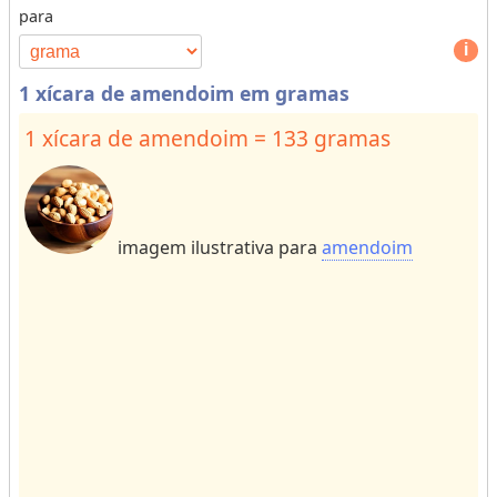
para
s
p
o
e
r
1
1 xícara de amendoim em gramas
d
o
e
r
1 xícara de amendoim = 133 gramas
u
m
n
o
i
r
d
e
imagem ilustrativa para
amendoim
a
c
d
h
e
a
s
r
p
a
a
ct
r
e
a
rs
r
f