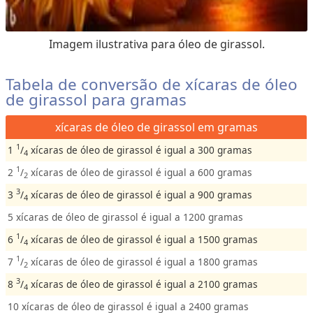
d
e
Imagem ilustrativa para óleo de girassol.
T
e
Tabela de conversão de xícaras de óleo
m
de girassol para gramas
p
e
xícaras de óleo de girassol em gramas
r
1
1
/
xícaras de óleo de girassol é igual a 300 gramas
4
a
1
2
/
xícaras de óleo de girassol é igual a 600 gramas
t
2
3
u
3
/
xícaras de óleo de girassol é igual a 900 gramas
4
r
5 xícaras de óleo de girassol é igual a 1200 gramas
a
1
6
/
xícaras de óleo de girassol é igual a 1500 gramas
4
1
7
/
xícaras de óleo de girassol é igual a 1800 gramas
2
3
8
/
xícaras de óleo de girassol é igual a 2100 gramas
4
10 xícaras de óleo de girassol é igual a 2400 gramas