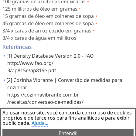
100 gramas de azeitonas em xícaras
125 mililitros de óleo em gramas
15 gramas de óleo em colheres de sopa
45 gramas de óleo em colheres de sopa
3/4 xícaras de arroz cozido em gramas
3/4 xícaras de água em mililitros
Referências
[1] Density Database Version 2.0 - FAO
http://www.fao.org/
3/ap815e/ap815e.pdf
[2] Cozinha Vibrante | Conversão de medidas para
cozinhar
https://cozinhavibrante.com.br
/receitas/conversao-de-medidas/
Ao usar nosso site, você concorda com o uso de cookies
Aviso Legal
próprios e de terceiros para fins analíticos e para exibir
Este software de aplicação foi desenvolvido apenas para fins
publicidade.
Ajuda...
educacionais. Não nos responsabilizamos por quaisquer danos
Entendi!
especiais, incidentais, indiretos ou conseqüentes de qualquer tipo