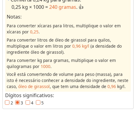
e
o
0,25 kg × 1000 =
240 gramas
. 👍
c
r
e
r
Notas:
i
e
Para converter xícaras para litros, multiplique o valor em
t
s
xícaras por
0,25
.
a
ul
Para converter litros de óleo de girassol para quilos,
s
ts
multiplique o valor em litros por
0,96 kg/l
(a densidade do
.
ingrediente óleo de girassol).
C
Para converter kg para gramas, multiplique o valor em
o
n
quilogramas por
1000
.
v
Você está convertendo de volume para peso (massa), para
e
r
isto é necessário conhecer a densidade do ingrediente, neste
s
caso,
óleo de girassol
, que tem uma densidade de
0,96
kg/l.
o
r
Dígitos significativos:
e
2
3
4
5
s
V
o
l