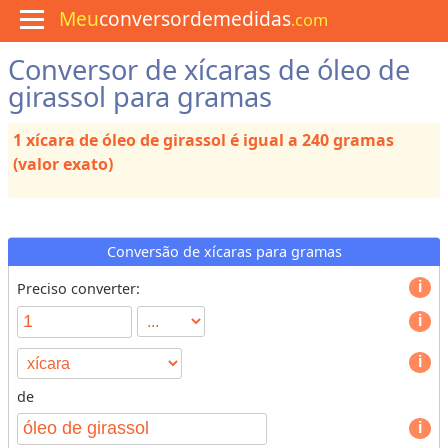
Meu
conversordemedidas
.com
Conversor de xícaras de óleo de
M
e
girassol para gramas
n
u
1 xícara de óleo de girassol é igual a 240 gramas
C
u
(valor exato)
l
i
n
á
r
Conversão de xícaras para gramas
i
a
Preciso converter:
C
o
n
v
de
e
T
r
y