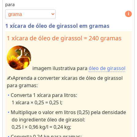
para
s
p
o
e
r
1
1 xícara de óleo de girassol em gramas
d
o
e
r
1 xícara de óleo de girassol = 240 gramas
u
m
n
o
i
r
d
e
imagem ilustrativa para
óleo de girassol
a
c
✍️Aprenda a converter xícaras de óleo de girassol
d
h
para gramas:
e
a
s
r
Converta 1 xícara para litros:
p
a
1 xícara × 0,25 = 0,25 l;
a
ct
Multiplique o valor em litros (0,25) pela densidade
r
e
do ingrediente óleo de girassol:
a
rs
0,25 l × 0,96 kg/l = 0,24 kg;
r
f
Converta 0,24 kg para gramas: