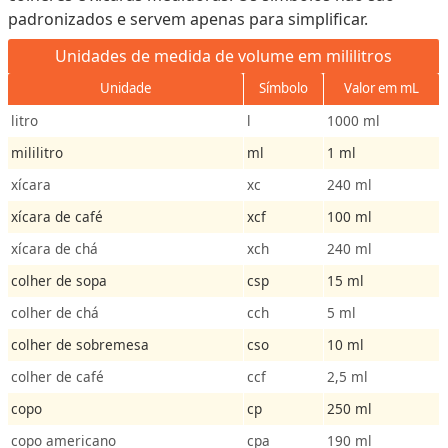
padronizados e servem apenas para simplificar.
Unidades de medida de volume em mililitros
Unidade
Símbolo
Valor em mL
litro
l
1000 ml
mililitro
ml
1 ml
xícara
xc
240 ml
xícara de café
xcf
100 ml
xícara de chá
xch
240 ml
colher de sopa
csp
15 ml
colher de chá
cch
5 ml
colher de sobremesa
cso
10 ml
colher de café
ccf
2,5 ml
copo
cp
250 ml
copo americano
cpa
190 ml