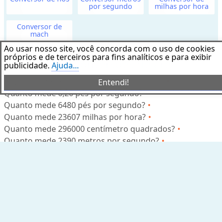
por segundo
milhas por hora
D
i
Conversor de
s
mach
t
Ao usar nosso site, você concorda com o uso de cookies
próprios e de terceiros para fins analíticos e para exibir
â
Exemplos de conversões de área
publicidade.
Ajuda...
n
Quanto mede ,145 quilômetro por hora?
c
Entendi!
Quanto mede 6,20 pés por segundo?
i
Quanto mede 6480 pés por segundo?
a
Quanto mede 23607 milhas por hora?
o
Quanto mede 296000 centímetro quadrados?
u
Quanto mede 2390 metros por segundo?
C
Quanto mede 219,99 milhas por hora?
o
Quanto mede 2021 mach?
m
Quanto mede 0,5625 centímetro quadrado?
p
Quanto mede 3 5/32 milhas por hora?
r
i
Aviso Legal
m
Este software de aplicação foi desenvolvido apenas para fins