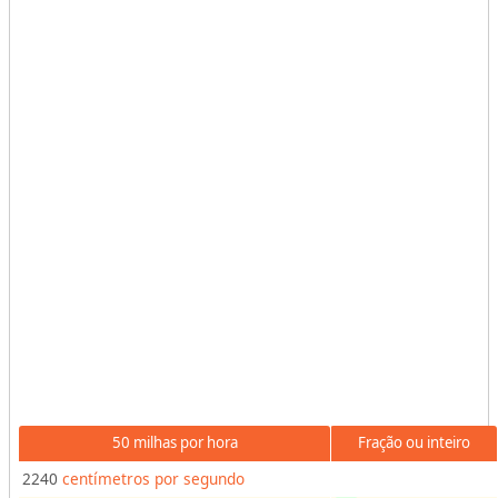
s
o
r
d
e
u
n
i
d
a
d
e
s
p
a
r
50 milhas por hora
Fração ou inteiro
a
r
2240
centímetros por segundo