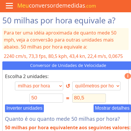
Meu
conversordemedidas
.com
50 milhas por hora equivale a?
M
e
n
Para ter uma idéia aproximada de quanto mede 50
u
mph, veja a conversão para outras unidades mais
C
u
abaixo. 50 milhas por hora equivale a:
l
i
2240
cm/s, 73,3
fps, 80,5
kph, 43,4
kn, 22,4
m/s, 0,0675
n
Ma
á
Conversor de Unidades de Velocidade
r
i
Escolha 2 unidades:
a
↺
C
=
o
n
Inverter unidades
Mostrar detalhes
v
Quanto é ou quanto mede 50 milhas por hora?
e
50 milhas por hora
equivalente aos seguintes valores:
r