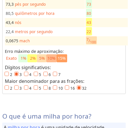
e
73,3
pés por segundo
73
c
80,5
quilômetros por hora
80
e
i
43,4
nós
43
t
22,4
metros por segundo
22
a
7
/
0,0675
mach
s
100
Erro máximo de aproximação:
C
o
Exato
1%
2%
5%
10%
15%
n
v
Dígitos significativos:
e
2
3
4
5
6
7
r
s
Maior denominador para as frações:
o
2
3
4
5
8
10
16
32
r
e
s
V
O que é uma milha por hora?
o
A
milha por hora
é uma unidade de velocidade
l