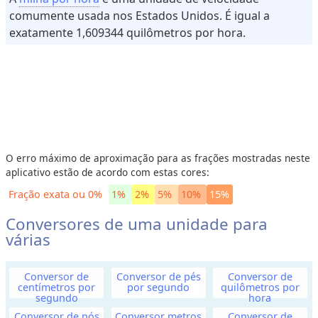
comumente usada nos Estados Unidos. É igual a
u
exatamente 1,609344 quilômetros por hora.
m
e
M
a
s
s
a
O erro máximo de aproximação para as frações mostradas neste
aplicativo estão de acordo com estas cores:
(
o
Fração exata ou 0%
1%
2%
5%
10%
15%
u
Conversores de uma unidade para
P
várias
e
s
o
Conversor de
Conversor de pés
Conversor de
centímetros por
por segundo
quilômetros por
)
segundo
hora
Conversor de nós
Conversor metros
Conversor de