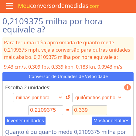
Meu
conversordemedidas
.com
0,2109375 milha por hora
M
e
equivale a?
n
u
Para ter uma idéia aproximada de quanto mede
C
u
0,2109375 mph, veja a conversão para outras unidades
l
mais abaixo. 0,2109375 milha por hora equivale a:
i
n
9,43
cm/s, 0,309
fps, 0,339
kph, 0,183
kn, 0,0943
m/s,
á
r
0,000285
Ma
Conversor de Unidades de Velocidade
i
a
Escolha 2 unidades:
↺
C
o
=
n
v
Inverter unidades
Mostrar detalhes
e
Quanto é ou quanto mede 0,2109375 milha por
r