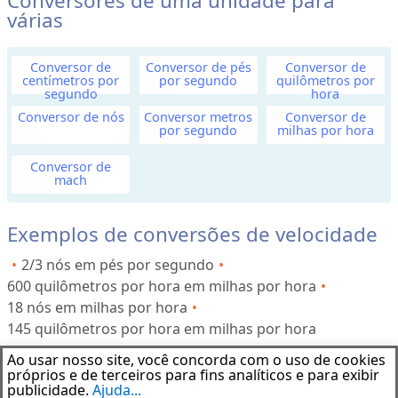
Conversores de uma unidade para
várias
u
m
e
Conversor de
Conversor de pés
Conversor de
centímetros por
por segundo
quilômetros por
segundo
hora
M
Conversor de nós
Conversor metros
Conversor de
por segundo
milhas por hora
a
s
Conversor de
s
mach
a
(
Exemplos de conversões de velocidade
o
u
2/3 nós em pés por segundo
P
600 quilômetros por hora em milhas por hora
e
18 nós em milhas por hora
s
145 quilômetros por hora em milhas por hora
o
Ao usar nosso site, você concorda com o uso de cookies
Aviso Legal
)
próprios e de terceiros para fins analíticos e para exibir
Este software de aplicação foi desenvolvido apenas para fins
publicidade.
Ajuda...