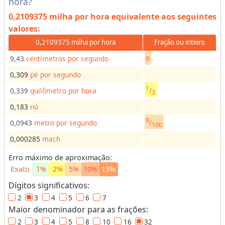
hora?
s
0,2109375 milha por hora
equivalente aos seguintes
o
valores:
r
0,2109375 milha por hora
Fração ou inteiro
d
e
9,43
centímetros por segundo
9
u
0,309
pé por segundo
n
1
/
0,339
quilômetro por hora
i
3
d
0,183
nó
a
9
/
0,0943
metro por segundo
100
d
0,000285
mach
e
s
Erro máximo de aproximação:
p
Exato
1%
2%
5%
10%
15%
a
Dígitos significativos:
r
2
3
4
5
6
7
a
Maior denominador para as frações:
r
2
3
4
5
8
10
16
32