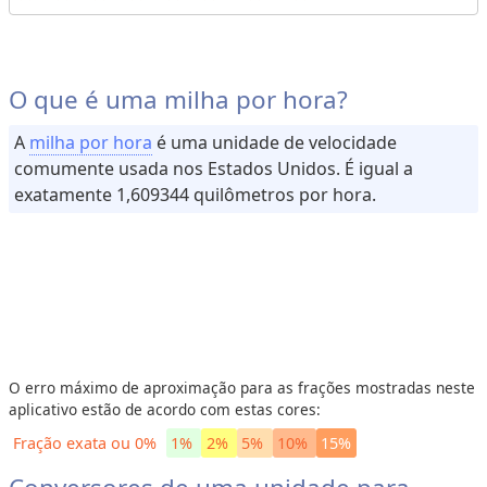
e
c
e
i
O que é uma milha por hora?
t
a
A
milha por hora
é uma unidade de velocidade
s
comumente usada nos Estados Unidos. É igual a
exatamente 1,609344 quilômetros por hora.
C
o
n
v
e
r
s
o
r
e
s
O erro máximo de aproximação para as frações mostradas neste
aplicativo estão de acordo com estas cores:
V
Fração exata ou 0%
1%
2%
5%
10%
15%
o
l