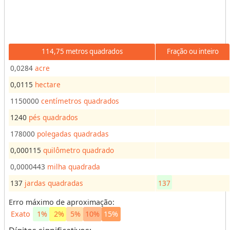
e
c
e
i
t
114,75 metros quadrados
Fração ou inteiro
a
0,0284
acre
s
0,0115
hectare
C
1150000
centímetros quadrados
o
n
1240
pés quadrados
v
e
178000
polegadas quadradas
r
s
0,000115
quilômetro quadrado
o
r
0,0000443
milha quadrada
e
s
137
jardas quadradas
137
Erro máximo de aproximação:
V
Exato
1%
2%
5%
10%
15%
o
l