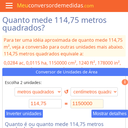
Meu
conversordemedidas
.com
Quanto mede 114,75 metros
M
e
quadrados?
n
u
Para ter uma idéia aproximada de quanto mede 114,75
C
u
m², veja a conversão para outras unidades mais abaixo.
l
114,75 metros quadrados equivale a:
i
n
0,0284
ac, 0,0115
ha, 1150000
cm², 1240
ft², 178000
in²,
á
r
0,000115
km², 0,0000443
mi², 137
yd²
Conversor de Unidades de Área
i
a
Escolha 2 unidades:
↺
C
o
=
n
v
Inverter unidades
Mostrar detalhes
e
Quanto é ou quanto mede 114,75 metros
r