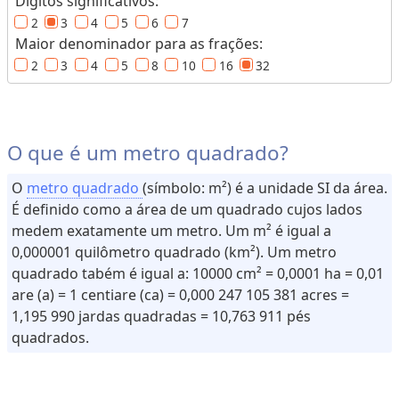
Dígitos significativos:
u
2
3
4
5
6
7
m
Maior denominador para as frações:
e
2
3
4
5
8
10
16
32
M
a
O que é um metro quadrado?
s
s
O
metro quadrado
(símbolo: m²) é a unidade SI da área.
a
É definido como a área de um quadrado cujos lados
(
medem exatamente um metro. Um m² é igual a
o
0,000001 quilômetro quadrado (km²). Um metro
u
quadrado tabém é igual a: 10000 cm² = 0,0001 ha = 0,01
P
are (a) = 1 centiare (ca) = 0,000 247 105 381 acres =
e
1,195 990 jardas quadradas = 10,763 911 pés
s
quadrados.
o
)