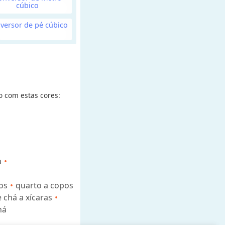
cúbico
versor de pé cúbico
o com estas cores:
a
os
quarto a copos
 chá a xícaras
há