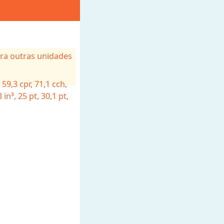
ara outras unidades
 59,3
cpr, 71,1
cch,
68
in³, 25
pt, 30,1
pt,