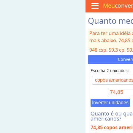
Meu
conve
Quanto med
M
e
n
Para ter uma idéia
u
mais abaixo. 74,85
C
u
948
csp, 59,3
cp, 59
l
i
14200
cc, 14200
cc,
Conver
n
15
qt
á
Escolha 2 unidades:
r
i
a
C
o
Inverter unidades
n
Quanto é ou qua
v
americanos?
e
74,85 copos amer
r