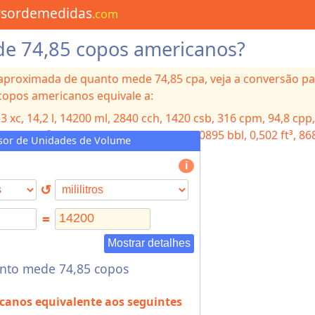
rsordemedidas
.com
e 74,85 copos americanos?
 aproximada de quanto mede 74,85 cpa, veja a conversão p
 copos americanos equivale a:
,3
xc, 14,2
l, 14200
ml, 2840
cch, 1420
csb, 316
cpm, 94,8
cpp,
 0,0142
m³, 3,76
gal, 3,13
gal, 481
oz, 0,0895
bbl, 0,502
ft³, 8
sor de Unidades de Volume
↺
=
Mostrar detalhes
nto mede 74,85 copos
icanos
equivalente aos seguintes