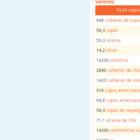
valores:
s
74,85 copos
o
948
colheres de sopa
r
d
59,3
copos
e
59,3
xícaras
u
14,2
litros
n
i
14200
mililitros
d
2840
colheres de chá
a
1420
colheres de so
d
e
316
copos americano
s
94,8
copos american
p
59,3
copos de requei
a
r
71,1
xícaras de chá
a
14200
centímetros c
r