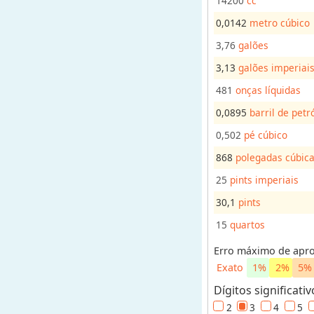
14200
cc
e
c
0,0142
metro cúbico
e
3,76
galões
i
3,13
galões imperiai
t
a
481
onças líquidas
s
0,0895
barril de petr
C
0,502
pé cúbico
o
n
868
polegadas cúbic
v
e
25
pints imperiais
r
s
30,1
pints
o
r
15
quartos
e
s
Erro máximo de apr
Exato
1%
2%
5%
V
Dígitos significativ
o
2
3
4
5
l