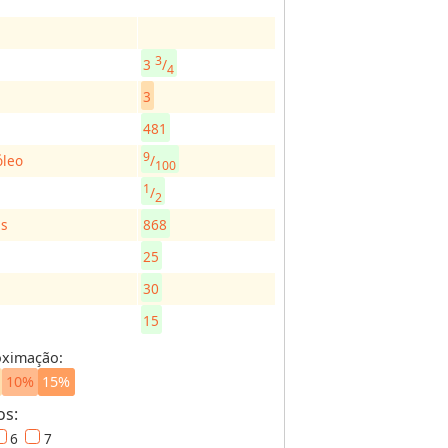
3
3
/
4
s
3
481
9
/
óleo
100
1
/
2
as
868
25
30
15
oximação:
10%
15%
os:
6
7