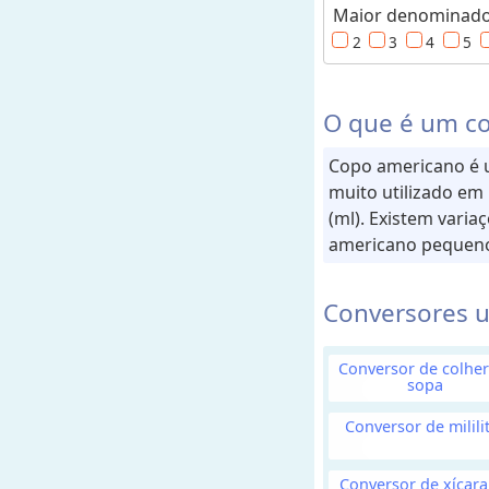
Maior denominador
u
2
3
4
5
m
e
O que é um c
M
a
Copo americano é u
s
muito utilizado em
s
(ml). Existem vari
a
americano pequeno
(
o
Conversores u
u
P
Conversor de colher
e
sopa
s
o
Conversor de milili
)
Conversor de xícara