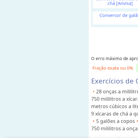
chá [Anvisa]
D
i
Conversor de gal
s
t
â
n
c
i
O erro máximo de apro
a
Fração exata ou 0%
o
Exercícios de
u
C
28 onças a mililitr
o
750 mililitros a xíca
m
metros cúbicos a lit
p
9 xícaras de chá a q
r
5 galões a copos
i
750 mililitros a onça
m