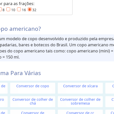
 para as frações:
8
10
16
32
opo americano?
m modelo de copo desenvolvido e produzido pela empresa
 padarias, bares e botecos do Brasil. Um copo americano me
açoes do copo americano tais como: copo americano (mini) =
 = 150 ml.
ma Para Várias
 de
Conversor de copo
Conversor de xícara
tro
Conversor de colher de
Conversor de colher de
C
chá
sobremesa
 de
Conversor de
Conversor de cc
C