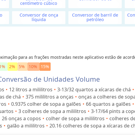
centímetro cúbico
ão
Conversor de onça
Conversor de barril de
Con
líquida
petróleo
ximação para as frações mostradas neste aplicativo estão de acord
1%
2%
5%
10%
15%
 Conversão de Unidades Volume
os
12 litros a mililitros
3-13/32 quartos a xícaras de chá
ras de chá
375 mililitros a onças
onças a colheres de sop
ros
0.9375 colher de sopa a galões
66 quartos a galões
uartos
3 colheres de sopa a mililitros
3-17/64 pints a cop
26 onças a copos
colher de sopa a mililitros
colheres de
s
galão a mililitros
20.16 colheres de sopa a xícaras de c