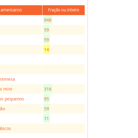
 americanos
Fração ou inteiro
948
59
59
14
bremesa
s mini
316
os pequenos
95
jão
59
71
úbicos