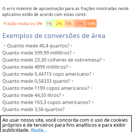
d
e
O erro máximo de aproximação para as frações mostradas neste
aplicativo estão de acordo com estas cores:
Fração exata ou 0%
1%
2%
5%
10%
15%
T
e
Exemplos de conversões de área
m
Quanto mede 40,4 quartos?
p
Quanto mede 599,99 mililitros?
e
Quanto mede 23,30 colheres de sobremesa?
r
Quanto mede 4899 mililitros?
a
Quanto mede 0,44715 copo americano?
t
Quanto mede 0,58333 quarto?
u
Quanto mede 1199 copos americanos?
r
Quanto mede 44,55 litros?
a
Quanto mede 163,3 copos americanos?
Quanto mede 3,56 quartos?
Ao usar nosso site, você concorda com o uso de cookies
Aviso Legal
próprios e de terceiros para fins analíticos e para exibir
Este software de aplicação foi desenvolvido apenas para fins
publicidade.
Ajuda...