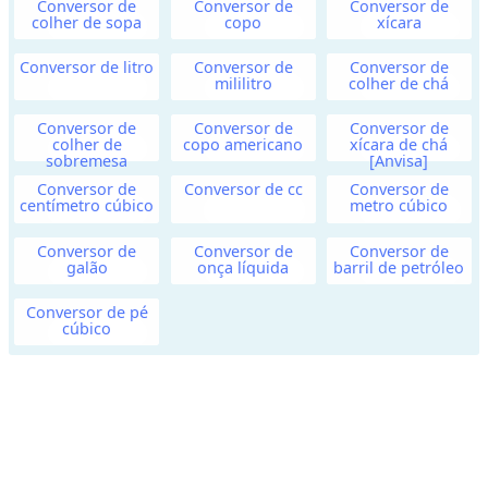
e
Conversor de
Conversor de
Conversor de
colher de sopa
copo
xícara
n
t
Conversor de litro
Conversor de
Conversor de
o
mililitro
colher de chá
Conversor de
Conversor de
Conversor de
A
colher de
copo americano
xícara de chá
sobremesa
[Anvisa]
r
Conversor de
Conversor de cc
Conversor de
e
centímetro cúbico
metro cúbico
a
Conversor de
Conversor de
Conversor de
galão
onça líquida
barril de petróleo
V
e
Conversor de pé
cúbico
l
o
c
i
d
a