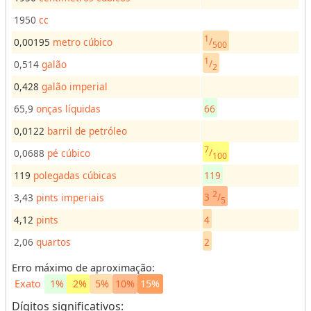
e
c
1950
cc
e
1
/
0,00195
metro cúbico
500
i
1
/
0,514
galão
t
2
a
0,428
galão imperial
s
65,9
onças líquidas
66
C
0,0122
barril de petróleo
o
7
n
/
0,0688
pé cúbico
100
v
e
119
polegadas cúbicas
119
r
2
s
3
/
3,43
pints imperiais
5
o
r
4,12
pints
4
e
s
2,06
quartos
2
Erro máximo de aproximação:
V
Exato
1%
2%
5%
10%
15%
o
Dígitos significativos:
l