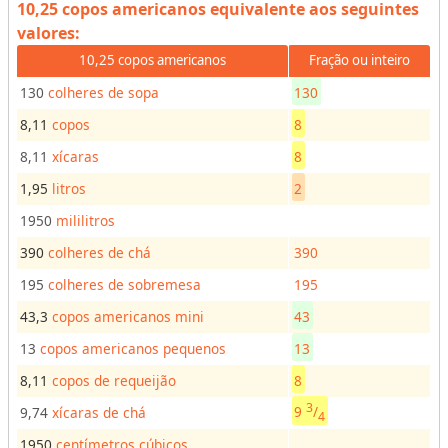
10,25 copos americanos
equivalente aos seguintes
s
valores:
o
10,25 copos americanos
Fração ou inteiro
r
d
130
colheres de sopa
130
e
8,11
copos
8
u
8,11
xícaras
8
n
i
1,95
litros
2
d
1950
mililitros
a
390
colheres de chá
390
d
e
195
colheres de sobremesa
195
s
43,3
copos americanos mini
43
p
13
copos americanos pequenos
13
a
r
8,11
copos de requeijão
8
a
3
9
/
9,74
xícaras de chá
4
r
1950
centímetros cúbicos