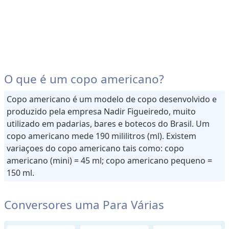
D
i
s
t
â
n
O que é um copo americano?
c
i
Copo americano é um modelo de copo desenvolvido e
a
produzido pela empresa Nadir Figueiredo, muito
o
utilizado em padarias, bares e botecos do Brasil. Um
u
copo americano mede 190 mililitros (ml). Existem
C
variaçoes do copo americano tais como: copo
o
americano (mini) = 45 ml; copo americano pequeno =
m
150 ml.
p
r
Conversores uma Para Várias
i
m