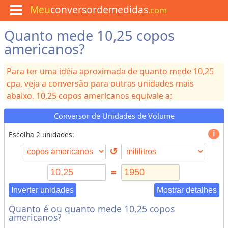
Meu
conversordemedidas
.com
Quanto mede 10,25 copos
M
e
americanos?
n
u
Para ter uma idéia aproximada de quanto mede 10,25
C
u
cpa, veja a conversão para outras unidades mais
l
abaixo. 10,25 copos americanos equivale a:
i
n
130
csp, 8,11
cp, 8,11
xc, 1,95
l, 1950
ml, 390
cch, 195
á
Conversor de Unidades de Volume
r
csb, 43,3
cpm, 13
cpp, 8,11
cpr, 9,74
cch, 1950
cc, 1950
i
Escolha 2 unidades:
cc, 0,00195
m³, 0,514
gal, 0,428
gal, 65,9
oz, 0,0122
bbl,
a
0,0688
ft³, 119
in³, 3,43
pt, 4,12
pt, 2,06
qt
↺
C
=
o
n
Inverter unidades
Mostrar detalhes
v
Quanto é ou quanto mede 10,25 copos
e
americanos?
r